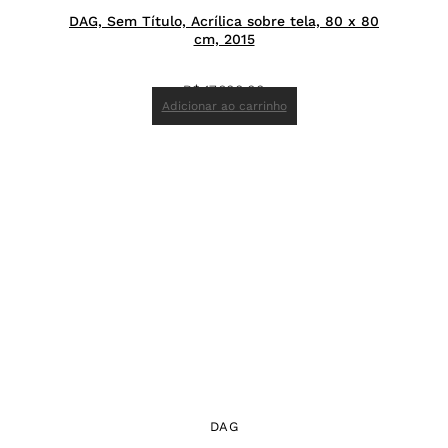
DAG, Sem Título, Acrílica sobre tela, 80 x 80
cm, 2015
R$
17.600,00
Adicionar ao carrinho
DAG