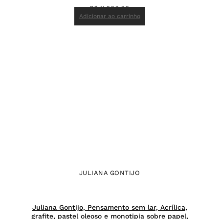
R$
11.000,00
Adicionar ao carrinho
JULIANA GONTIJO
Juliana Gontijo, Pensamento sem lar, Acrílica,
grafite, pastel oleoso e monotipia sobre papel,