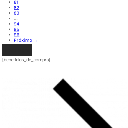
81
82
83
…
94
95
96
Próximo →
Load More
[beneficios_de_compra]