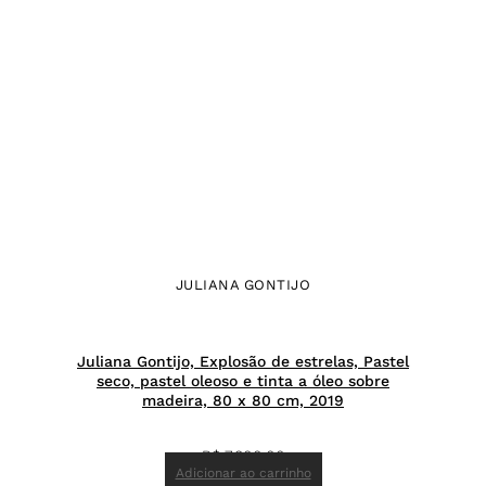
JULIANA GONTIJO
Juliana Gontijo, Explosão de estrelas, Pastel
seco, pastel oleoso e tinta a óleo sobre
madeira, 80 x 80 cm, 2019
R$
7.800,00
Adicionar ao carrinho