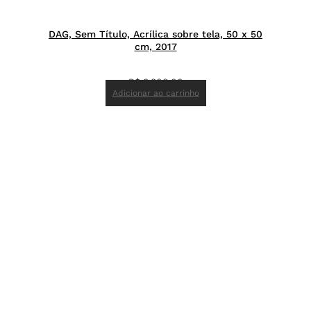
DAG, Sem Título, Acrílica sobre tela, 50 x 50
cm, 2017
R$
8.800,00
Adicionar ao carrinho