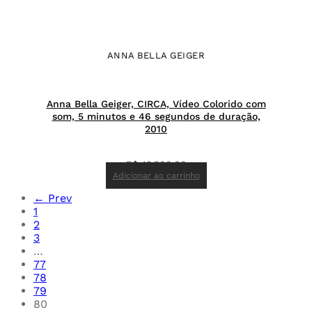
ANNA BELLA GEIGER
Anna Bella Geiger, CIRCA, Vídeo Colorido com
som, 5 minutos e 46 segundos de duração,
2010
R$
42.500,00
Adicionar ao carrinho
← Prev
1
2
3
…
77
78
79
80