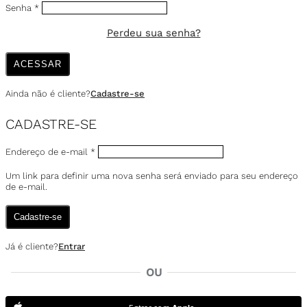
Senha
*
Perdeu sua senha?
ACESSAR
Ainda não é cliente?
Cadastre-se
CADASTRE-SE
Endereço de e-mail
*
Um link para definir uma nova senha será enviado para seu endereço
de e-mail.
Cadastre-se
Já é cliente?
Entrar
OU