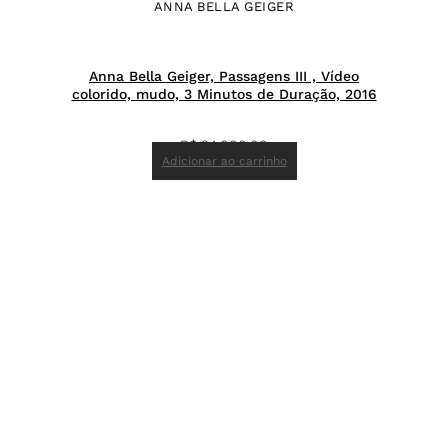
ANNA BELLA GEIGER
Anna Bella Geiger, Passagens III , Vídeo
colorido, mudo, 3 Minutos de Duração, 2016
R$
34.000,00
Adicionar ao carrinho