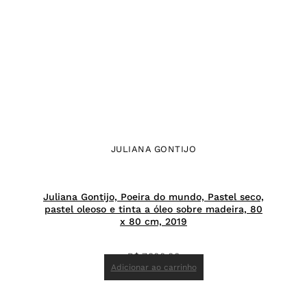
JULIANA GONTIJO
Juliana Gontijo, Poeira do mundo, Pastel seco,
pastel oleoso e tinta a óleo sobre madeira, 80
x 80 cm, 2019
R$
7.800,00
Adicionar ao carrinho