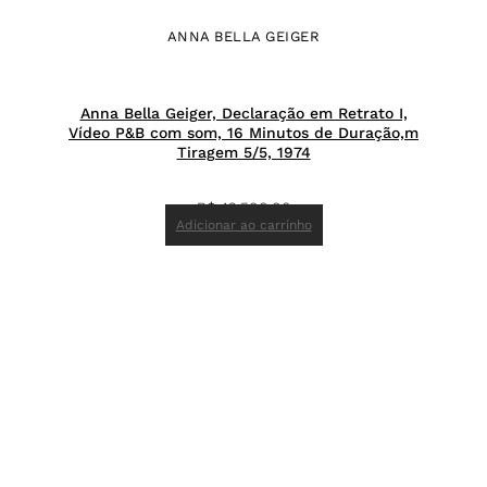
ANNA BELLA GEIGER
Anna Bella Geiger, Declaração em Retrato I,
Vídeo P&B com som, 16 Minutos de Duração,m
Tiragem 5/5, 1974
R$
42.500,00
Adicionar ao carrinho