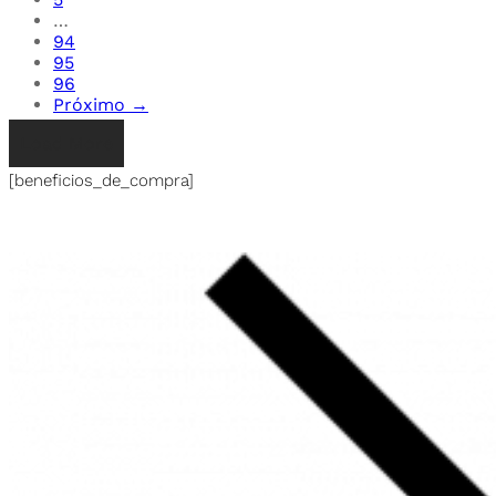
…
94
95
96
Próximo →
Load More
[beneficios_de_compra]