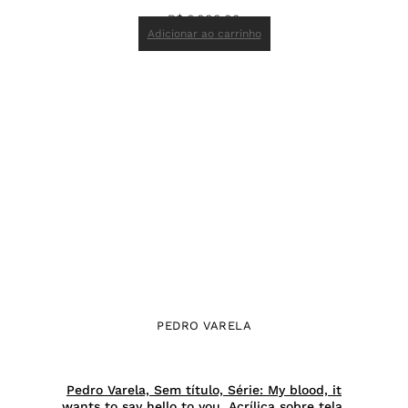
R$
6.000,00
Adicionar ao carrinho
PEDRO VARELA
Pedro Varela, Sem título, Série: My blood, it
wants to say hello to you, Acrílica sobre tela,