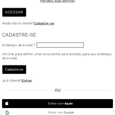
Perdeu sua senha?
ACESSAR
Ainda não é cliente?
Cadastre-se
CADASTRE-SE
Endereço de e-mail
*
Um link para definir uma nova senha será enviado para seu endereço
de e-mail.
Cadastre-se
Já é cliente?
Entrar
OU
Entrar com
Apple
Entrar com
Google