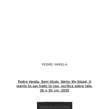
PEDRO VARELA
Pedro Varela, Sem título, Série: My blood, it
wants to say hello to you, Acrílica sobre tela,
30 x 20 cm, 2025
R$
6.000,00
Adicionar ao carrinho