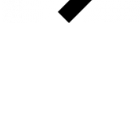
SOBRE
FALE CONOSCO
GOOGLE MAPS
INFORMAÇÕES
PRAZOS DE ENTREGA
FORMAS DE PAGAMENTO
TROCAS E DEVOLUÇÕES
PERGUNTAS FREQUENTES
CONTATO
+55 31.3287-0110
CONTATO@MURILOCASTRO.COM.BR
• RUA SATURNO, 10 – SANTA LÚCIA