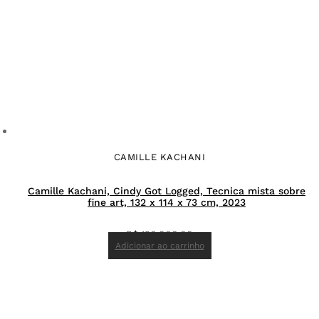
CAMILLE KACHANI
Camille Kachani, Cindy Got Logged, Tecnica mista sobre
fine art, 132 x 114 x 73 cm, 2023
R$
120.000,00
Adicionar ao carrinho