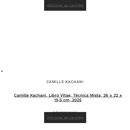
R$
83.300,00
Adicionar ao carrinho
CAMILLE KACHANI
Camille Kachani, Libro Vitae, Técnica Mista, 26 x 22 x
15,5 cm, 2025
R$
27.800,00
Adicionar ao carrinho