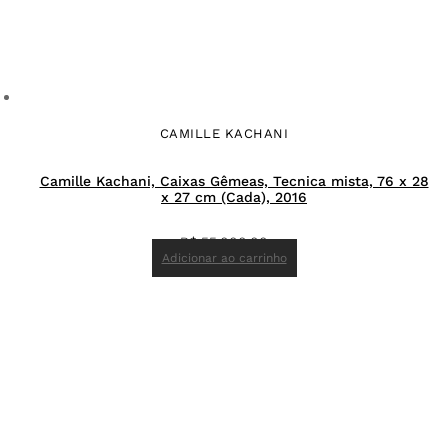
CAMILLE KACHANI
Camille Kachani, Caixas Gêmeas, Tecnica mista, 76 x 28
x 27 cm (Cada), 2016
R$
55.000,00
Adicionar ao carrinho