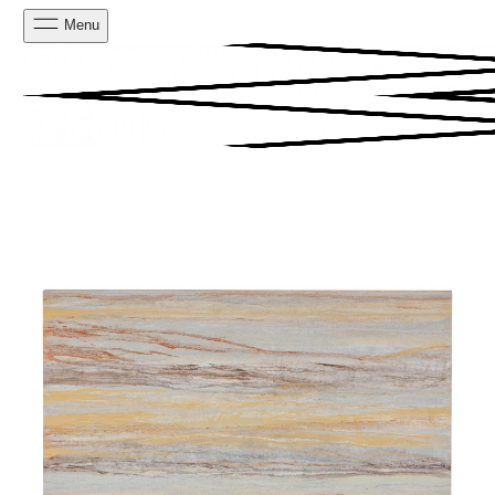
Menu
PESQUISAR
CARRINHO
0