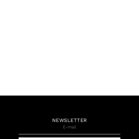
Anna Bella Geiger, Entre
Anna Bella Geiger,
polos aureos, Gravura em
Centerminal, Vídeo P&B, 1
metal, 50 x 70 cm, 1992
Minuto e 45 segundos de
Duração, Tiragem 5/5, 1974
R$
20.000,00
R$
42.500,00
NEWSLETTER