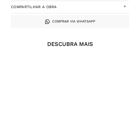
+
COMPARTILHAR A OBRA
COMPRAR VIA WHATSAPP
DESCUBRA MAIS
Anna Bella Geiger, Sem
Anna Bella Geiger,
Título, Guache sobre papel,
Equações Variáveis,