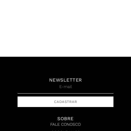
Anna Bella Geiger,
Anna Bella Geiger,
Equações Variáveis,
Burocracia, Gravura em
Frottage, Grafite e lápis de
metal, 38 x 30 cm, 1976
cor sobre folha de caderno,
R$
50.000,00
23 x 32 cm, 1978
R$
45.000,00
NEWSLETTER
CADASTRAR
SOBRE
FALE CONOSCO