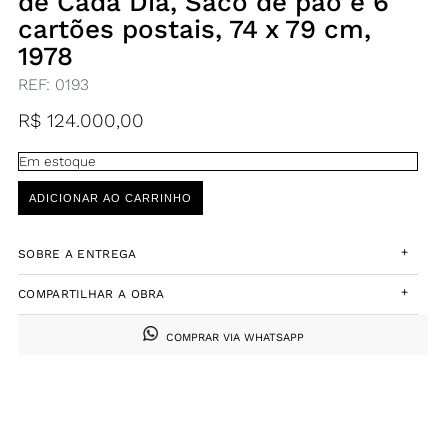
de Cada Dia, Saco de pão e 6
cartões postais, 74 x 79 cm,
1978
REF:
0193
R$
124.000,00
Em estoque
ADICIONAR AO CARRINHO
+
SOBRE A ENTREGA
+
COMPARTILHAR A OBRA
COMPRAR VIA WHATSAPP