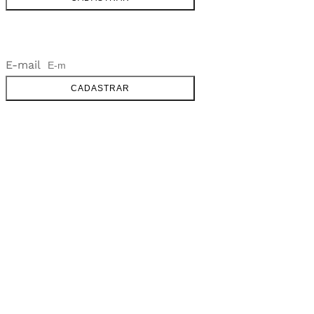
NEWSLETTER
E-mail
CADASTRAR
SOBRE
FALE CONOSCO
GOOGLE MAPS
INFORMAÇÕES
PRAZOS DE ENTREGA
FORMAS DE PAGAMENTO
TROCAS E DEVOLUÇÕES
PERGUNTAS FREQUENTES
CONTATO
+55 31.3287-0110
CONTATO@MURILOCASTRO.COM.BR