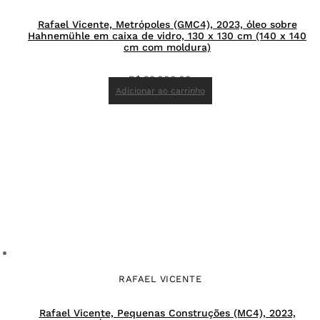
Rafael Vicente, Metrópoles (GMC4), 2023, óleo sobre
Hahnemühle em caixa de vidro, 130 x 130 cm (140 x 140
cm com moldura)
R$
23.000,00
Adicionar ao carrinho
RAFAEL VICENTE
Rafael Vicente, Pequenas Construções (MC4), 2023,