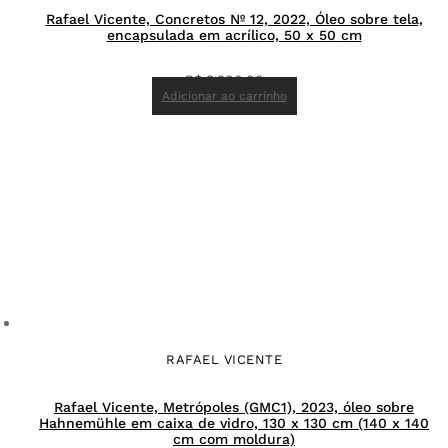
Rafael Vicente, Concretos Nº 12, 2022, Óleo sobre tela,
encapsulada em acrílico, 50 x 50 cm
R$
8.900,00
Adicionar ao carrinho
RAFAEL VICENTE
Rafael Vicente, Metrópoles (GMC1), 2023, óleo sobre
Hahnemühle em caixa de vidro, 130 x 130 cm (140 x 140
cm com moldura)