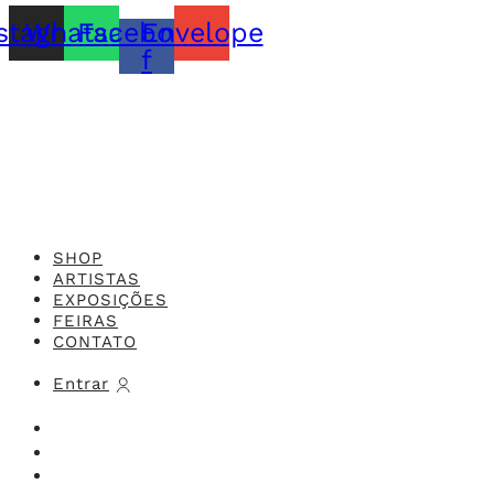
stagram
Whatsapp
Facebook-
Envelope
f
Feito com o
Studio 416x
SHOP
ARTISTAS
EXPOSIÇÕES
FEIRAS
CONTATO
Entrar