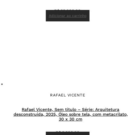
R$
23.000,00
Adicionar ao carrinho
RAFAEL VICENTE
Rafael Vicente, Sem título – Série: Arquitetura
desconstruída, 2025, Óleo sobre tela, com metacrilato,
30 x 30 cm
R$
5.300,00