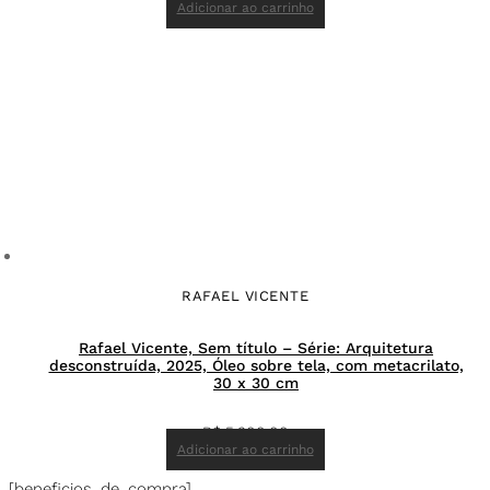
Adicionar ao carrinho
RAFAEL VICENTE
Rafael Vicente, Sem título – Série: Arquitetura
desconstruída, 2025, Óleo sobre tela, com metacrilato,
30 x 30 cm
R$
5.300,00
Adicionar ao carrinho
[beneficios_de_compra]