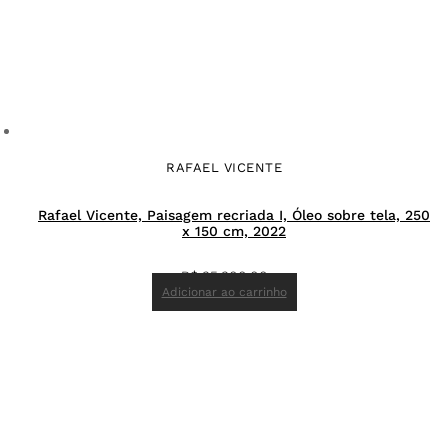
RAFAEL VICENTE
Rafael Vicente, Paisagem recriada I, Óleo sobre tela, 250
x 150 cm, 2022
R$
35.300,00
Adicionar ao carrinho