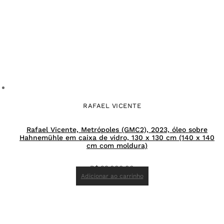
RAFAEL VICENTE
Rafael Vicente, Metrópoles (GMC2), 2023, óleo sobre
Hahnemühle em caixa de vidro, 130 x 130 cm (140 x 140
cm com moldura)
R$
23.000,00
Adicionar ao carrinho