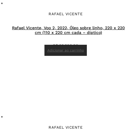
RAFAEL VICENTE
Rafael Vicente, Voo 2, 2022, Óleo sobre linho, 220 x 220
cm (110 x 220 cm cada – díptico)
R$
38.800,00
Adicionar ao carrinho
RAFAEL VICENTE