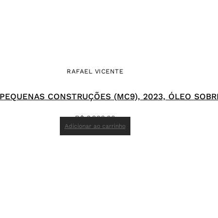
RAFAEL VICENTE
 PEQUENAS CONSTRUÇÕES (MC9), 2023, ÓLEO SOBRE
R$
3.900,00
Adicionar ao carrinho