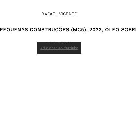
RAFAEL VICENTE
 PEQUENAS CONSTRUÇÕES (MC5), 2023, ÓLEO SOBRE
R$
4.400,00
Adicionar ao carrinho