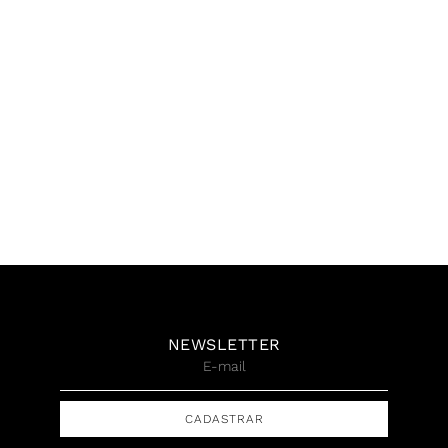
Rafael Vicente, Paisagem
Rafael Vicente, Concretos
recriada I, Óleo sobre tela,
Nº 13, 2022, Óleo sobre
250 x 150 cm, 2022
tela, com relevo em papel,
encapsulada em acrílico,
R$
35.300,00
50 x 50 cm
R$
8.900,00
NEWSLETTER
CADASTRAR