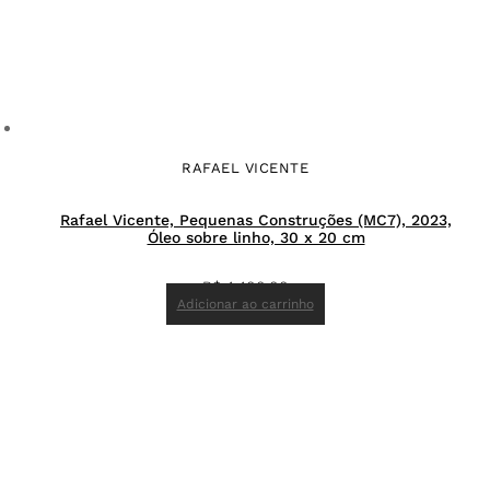
RAFAEL VICENTE
Rafael Vicente, Pequenas Construções (MC7), 2023,
Óleo sobre linho, 30 x 20 cm
R$
4.400,00
Adicionar ao carrinho