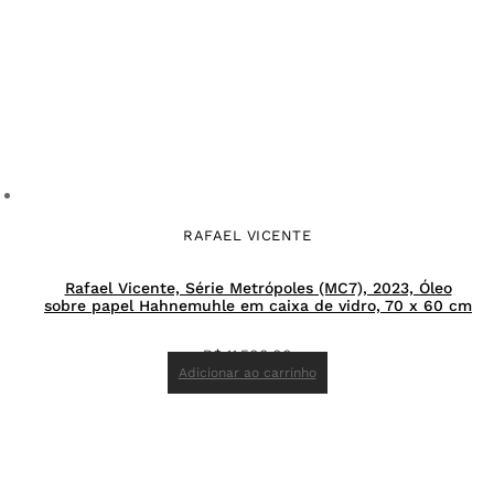
RAFAEL VICENTE
Rafael Vicente, Série Metrópoles (MC7), 2023, Óleo
sobre papel Hahnemuhle em caixa de vidro, 70 x 60 cm
R$
11.500,00
Adicionar ao carrinho