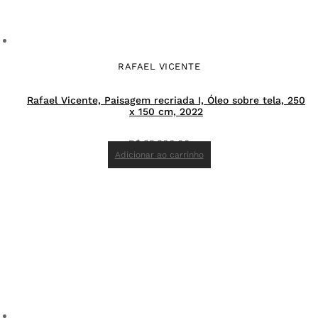
RAFAEL VICENTE
Rafael Vicente, Paisagem recriada I, Óleo sobre tela, 250
x 150 cm, 2022
R$
35.300,00
Adicionar ao carrinho