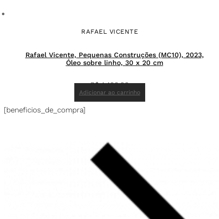
RAFAEL VICENTE
Rafael Vicente, Pequenas Construções (MC10), 2023,
Óleo sobre linho, 30 x 20 cm
R$
4.400,00
Adicionar ao carrinho
[beneficios_de_compra]