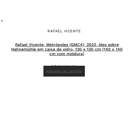
RAFAEL VICENTE
Rafael Vicente, Metrópoles (GMC4), 2023, óleo sobre
Hahnemühle em caixa de vidro, 130 x 130 cm (140 x 140
cm com moldura)
R$
23.000,00
Adicionar ao carrinho