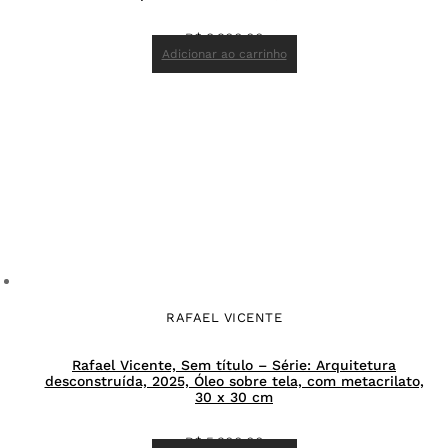
R$
8.900,00
Adicionar ao carrinho
RAFAEL VICENTE
Rafael Vicente, Sem título – Série: Arquitetura
desconstruída, 2025, Óleo sobre tela, com metacrilato,
30 x 30 cm
R$
5.300,00