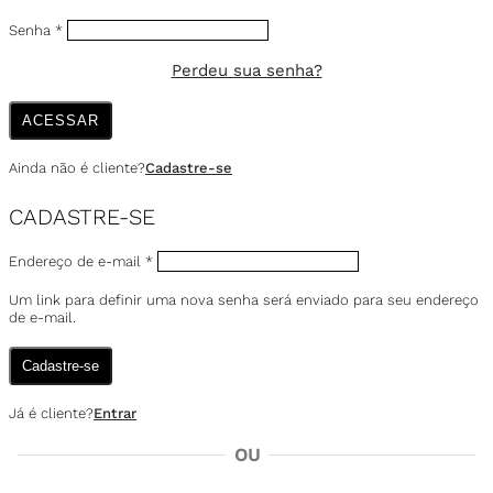
Senha
*
Perdeu sua senha?
ACESSAR
Ainda não é cliente?
Cadastre-se
CADASTRE-SE
Endereço de e-mail
*
Um link para definir uma nova senha será enviado para seu endereço
de e-mail.
Cadastre-se
Já é cliente?
Entrar
OU