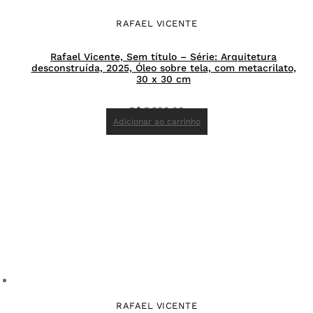
RAFAEL VICENTE
Rafael Vicente, Sem título – Série: Arquitetura
desconstruída, 2025, Óleo sobre tela, com metacrilato,
30 x 30 cm
R$
5.300,00
Adicionar ao carrinho
RAFAEL VICENTE