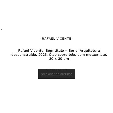
RAFAEL VICENTE
Rafael Vicente, Sem título – Série: Arquitetura
desconstruída, 2025, Óleo sobre tela, com metacrilato,
30 x 30 cm
R$
5.300,00
Adicionar ao carrinho