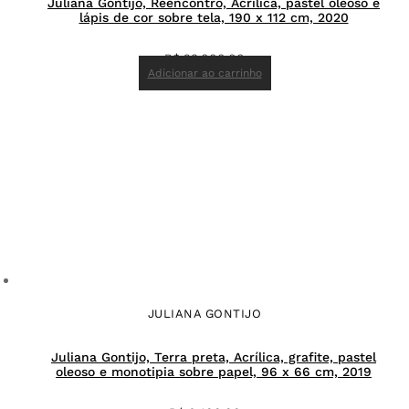
Juliana Gontijo, Reencontro, Acrílica, pastel oleoso e
lápis de cor sobre tela, 190 x 112 cm, 2020
R$
23.000,00
Adicionar ao carrinho
JULIANA GONTIJO
Juliana Gontijo, Terra preta, Acrílica, grafite, pastel
oleoso e monotipia sobre papel, 96 x 66 cm, 2019