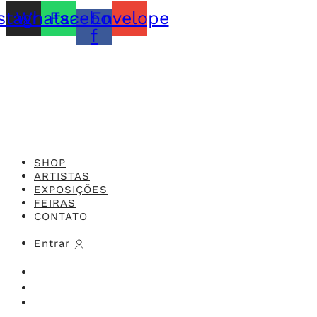
stagram
Whatsapp
Facebook-
Envelope
f
Feito com o
Studio 416x
SHOP
ARTISTAS
EXPOSIÇÕES
FEIRAS
CONTATO
Entrar