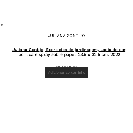
JULIANA GONTIJO
Juliana Gontijo, Exercícios de jardinagem, Lapís de cor,
acrílica e spray sobre papel, 23,5 x 32,5 cm, 2022
R$
1.500,00
Adicionar ao carrinho