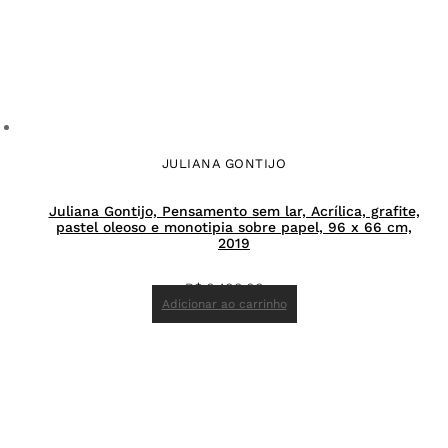
JULIANA GONTIJO
Juliana Gontijo, Pensamento sem lar, Acrílica, grafite,
pastel oleoso e monotipia sobre papel, 96 x 66 cm,
2019
R$
6.400,00
Adicionar ao carrinho