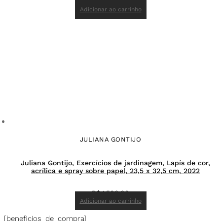
R$
18.000,00
Adicionar ao carrinho
JULIANA GONTIJO
Juliana Gontijo, Exercícios de jardinagem, Lapís de cor,
acrílica e spray sobre papel, 23,5 x 32,5 cm, 2022
R$
1.500,00
Adicionar ao carrinho
[beneficios_de_compra]