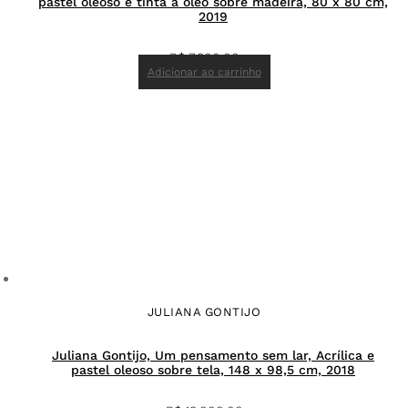
pastel oleoso e tinta a óleo sobre madeira, 80 x 80 cm,
2019
R$
7.800,00
Adicionar ao carrinho
JULIANA GONTIJO
Juliana Gontijo, Um pensamento sem lar, Acrílica e
pastel oleoso sobre tela, 148 x 98,5 cm, 2018