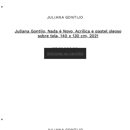
JULIANA GONTIJO
Juliana Gontijo, Nada é Novo, Acrílica e pastel oleoso
sobre tela, 140 x 130 cm, 2021
R$
22.000,00
Adicionar ao carrinho
JULIANA GONTIJO