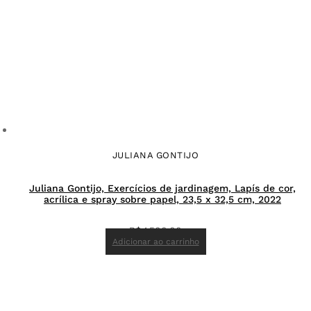
JULIANA GONTIJO
Juliana Gontijo, Exercícios de jardinagem, Lapís de cor,
acrílica e spray sobre papel, 23,5 x 32,5 cm, 2022
R$
1.500,00
Adicionar ao carrinho