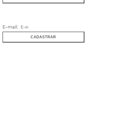
NEWSLETTER
E-mail
CADASTRAR
SOBRE
FALE CONOSCO
GOOGLE MAPS
INFORMAÇÕES
PRAZOS DE ENTREGA
FORMAS DE PAGAMENTO
TROCAS E DEVOLUÇÕES
PERGUNTAS FREQUENTES
CONTATO
+55 31.3287-0110
CONTATO@MURILOCASTRO.COM.BR