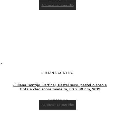
R$
6.400,00
Adicionar ao carrinho
JULIANA GONTIJO
Juliana Gontijo, Vertical, Pastel seco, pastel oleoso e
tinta a óleo sobre madeira, 80 x 80 cm, 2019
R$
7.800,00
Adicionar ao carrinho