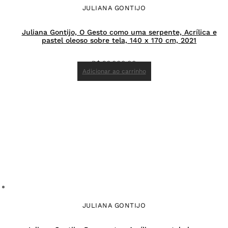
JULIANA GONTIJO
Juliana Gontijo, O Gesto como uma serpente, Acrílica e
pastel oleoso sobre tela, 140 x 170 cm, 2021
R$
26.000,00
Adicionar ao carrinho
JULIANA GONTIJO