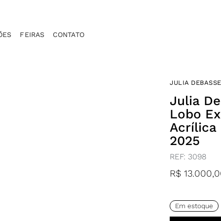
ÕES
FEIRAS
CONTATO
JULIA DEBASS
Julia D
Lobo Ex
Acrílica
2025
REF:
3098
R$
13.000,0
Em estoque