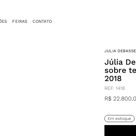
ÕES
FEIRAS
CONTATO
JULIA DEBASS
Júlia De
sobre te
2018
REF:
1418
R$
22.800,
Em estoque