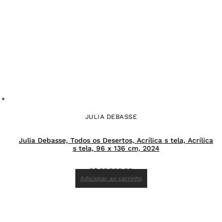
JULIA DEBASSE
Julia Debasse, Todos os Desertos, Acrílica s tela, Acrílica
s tela, 96 x 136 cm, 2024
R$
23.000,00
Adicionar ao carrinho