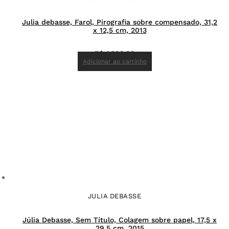
Julia debasse, Farol, Pirografia sobre compensado, 31,2
x 12,5 cm, 2013
R$
4.200,00
Adicionar ao carrinho
JULIA DEBASSE
Júlia Debasse, Sem Título, Colagem sobre papel, 17,5 x
29,5 cm, 2015