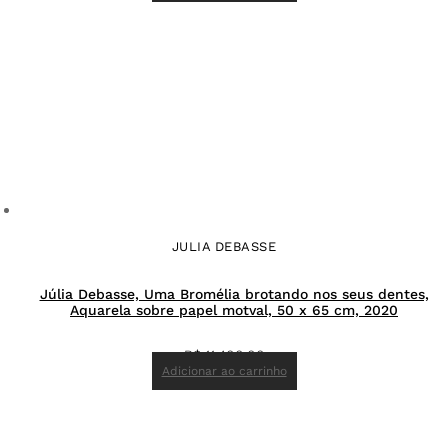
JULIA DEBASSE
Júlia Debasse, Uma Bromélia brotando nos seus dentes,
Aquarela sobre papel motval, 50 x 65 cm, 2020
R$
11.400,00
Adicionar ao carrinho