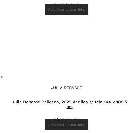
R$
13.000,00
Adicionar ao carrinho
JULIA DEBASSE
Julia Debasse Pelicano, 2025 Acrílica s/ tela 144 x 108,5
cm
R$
25.000,00
Adicionar ao carrinho