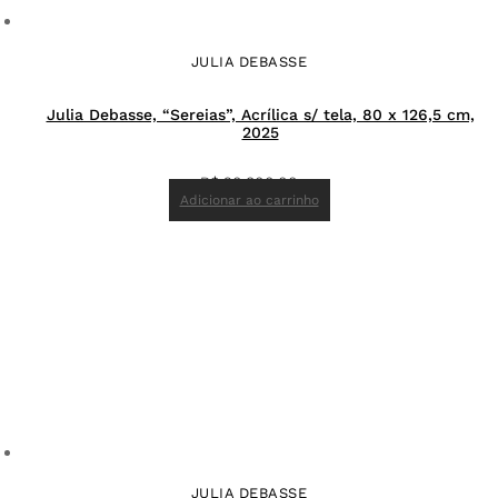
JULIA DEBASSE
Julia Debasse, “Sereias”, Acrílica s/ tela, 80 x 126,5 cm,
2025
R$
20.800,00
Adicionar ao carrinho
JULIA DEBASSE