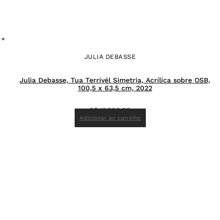
JULIA DEBASSE
Julia Debasse, Tua Terrivél Simetria, Acrílica sobre OSB,
100,5 x 63,5 cm, 2022
R$
16.300,00
Adicionar ao carrinho