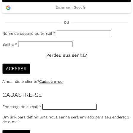
Entrar com
Google
OU
Nome de usuário ou e-mail
*
Senha
*
Perdeu sua senha?
ACESSAR
Ainda não é cliente?
Cadastre-se
CADASTRE-SE
Endereço de e-mail
*
Um link para definir uma nova senha será enviado para seu endereço
de e-mail.