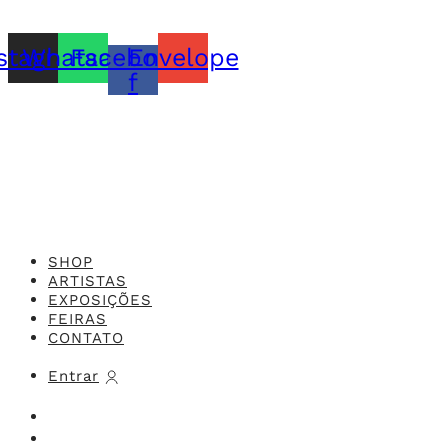
CONTATO@MURILOCASTRO.COM.BR
stagram
Whatsapp
Facebook-
Envelope
f
Feito com o
Studio 416x
SHOP
ARTISTAS
EXPOSIÇÕES
FEIRAS
CONTATO
Entrar