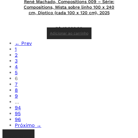
René Machado, Compositions 009 – Série:
Compositions, Mista sobre linho 100 x 240
cm, Díptico (cada 100 x 120 cm), 2025
R$
45.000,00
Adicionar ao carrinho
← Prev
1
2
3
4
5
6
7
8
9
…
94
95
96
Próximo →
Load More