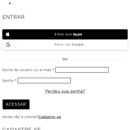
ENTRAR
Entrar com
Apple
Entrar com
Google
OU
Nome de usuário ou e-mail
*
Senha
*
Perdeu sua senha?
ACESSAR
Ainda não é cliente?
Cadastre-se
CADASTRE-SE