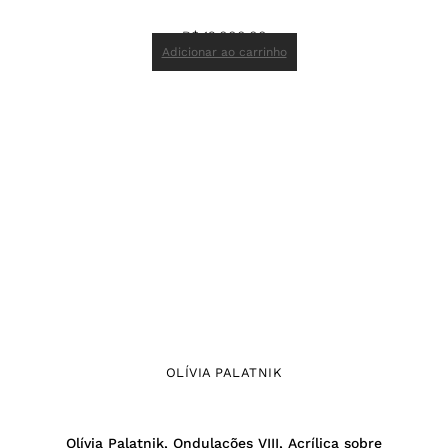
R$
12.000,00
Adicionar ao carrinho
OLÍVIA PALATNIK
Olívia Palatnik, Ondulações VIII, Acrílica sobre