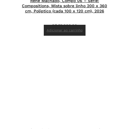
René Machado, Compo 06 – Série:
Compositions, Mista sobre linho 200 x 360
cm, Políptico (cada 100 x 120 cm), 2026
R$
76.000,00
Adicionar ao carrinho