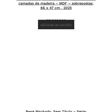
camadas de madeira – MDF – sobrepostas,
66 x 47 cm , 2025
R$
8.900,00
Adicionar ao carrinho
René Machado, Sem Título – Série: