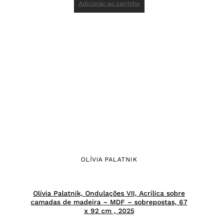
Adicionar ao carrinho
OLÍVIA PALATNIK
Olívia Palatnik, Ondulações VII, Acrílica sobre
camadas de madeira – MDF – sobrepostas, 67
x 92 cm , 2025