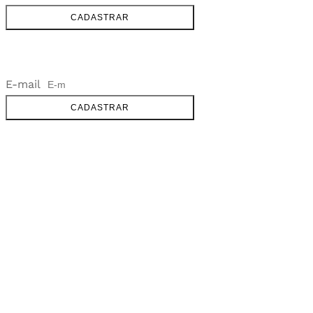
CADASTRAR
NEWSLETTER
E-mail
CADASTRAR
SOBRE
FALE CONOSCO
GOOGLE MAPS
INFORMAÇÕES
PRAZOS DE ENTREGA
FORMAS DE PAGAMENTO
TROCAS E DEVOLUÇÕES
PERGUNTAS FREQUENTES
CONTATO
+55 31.3287-0110