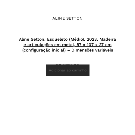
ALINE SETTON
Aline Setton, Esqueleto (Médio), 2023, Madeira
e articulações em metal, 87 x 107 x 37 cm
(configuração inicial) – Dimensões variáveis
R$
9.700,00
Adicionar ao carrinho