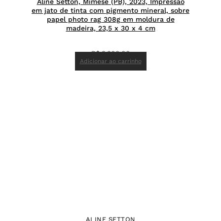
Aline Setton, Mimese (PB), 2023, Impressão
em jato de tinta com pigmento mineral, sobre
papel photo rag 308g em moldura de
madeira, 23,5 x 30 x 4 cm
R$
3.300,00
Adicionar ao carrinho
ALINE SETTON