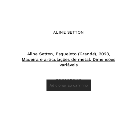
ALINE SETTON
Aline Setton, Esqueleto (Grande), 2023,
Madeira e articulações de metal, Dimensões
variáveis
R$
21.000,00
Adicionar ao carrinho