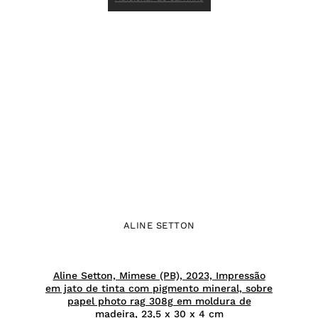
ALINE SETTON
Aline Setton, Mimese (PB), 2023, Impressão
em jato de tinta com pigmento mineral, sobre
papel photo rag 308g em moldura de
madeira, 23,5 x 30 x 4 cm