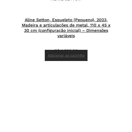
Aline Setton, Esqueleto (Pequeno), 2023,
Madeira e articulações de metal, 110 x 45 x
30 cm (configuração inicial) – Dimensões
variáveis
R$
4.800,00
Adicionar ao carrinho