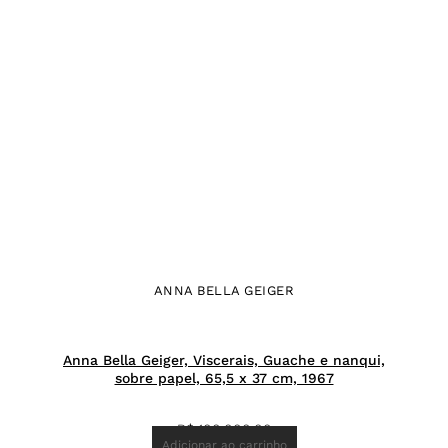
ANNA BELLA GEIGER
Anna Bella Geiger, Viscerais, Guache e nanqui,
sobre papel, 65,5 x 37 cm, 1967
R$
100.000,00
Adicionar ao carrinho