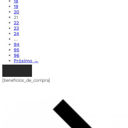
18
19
20
21
22
23
24
…
94
95
96
Próximo →
Load More
[beneficios_de_compra]