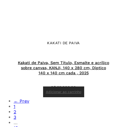
KAKATI DE PAIVA
Kakati de Paiva, Sem Título, Esmalte e acrílico
sobre canvas, KANJI, 140 x 280 cm, Díptico
140 x 140 cm cada , 2025
R$
55.000,00
Adicionar ao carrinho
← Prev
1
2
3
…