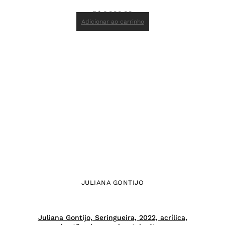
R$
6.000,00
Adicionar ao carrinho
JULIANA GONTIJO
Juliana Gontijo, Seringueira, 2022, acrílica,