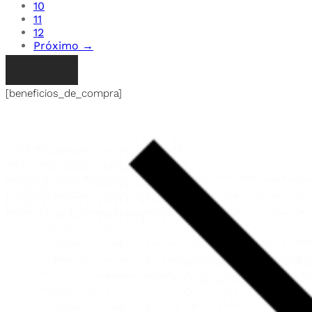
10
11
12
Próximo →
Load More
[beneficios_de_compra]