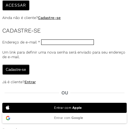
ACESSAR
Ainda não é cliente?
Cadastre-se
CADASTRE-SE
Endereço de e-mail
*
Um link para definir uma nova senha será enviado para seu endereço
de e-mail.
Cadastre-se
Já é cliente?
Entrar
OU
Entrar com
Apple
Entrar com
Google