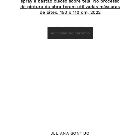
spray e bastão oleoso sobre tela. No processo
de pintura da obra foram utilizadas máscaras
de látex. 150 x 110 cm, 2022
R$
19.500,00
Adicionar ao carrinho
JULIANA GONTIJO