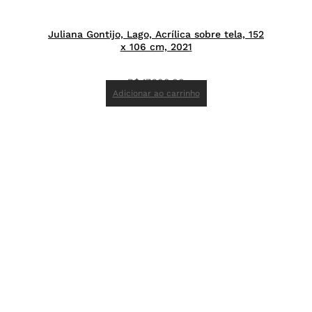
Juliana Gontijo, Lago, Acrílica sobre tela, 152
x 106 cm, 2021
R$
17.200,00
Adicionar ao carrinho