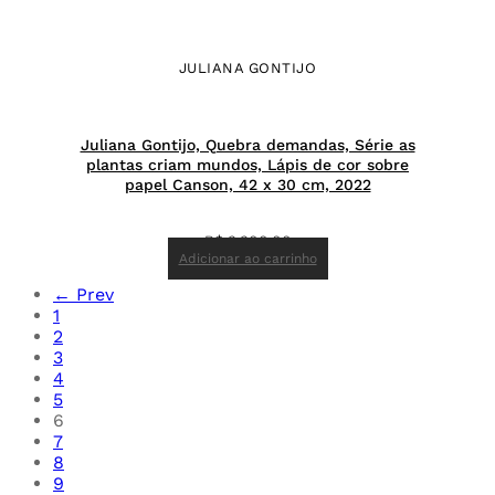
JULIANA GONTIJO
Juliana Gontijo, Quebra demandas, Série as
plantas criam mundos, Lápis de cor sobre
papel Canson, 42 x 30 cm, 2022
R$
3.300,00
Adicionar ao carrinho
← Prev
1
2
3
4
5
6
7
8
9