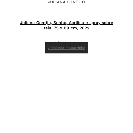
JULIANA GONTIJO
Juliana Gontijo, Sonho, Acrílica e spray sobre
tela, 75 x 89 cm, 2022
R$
8.000,00
Adicionar ao carrinho