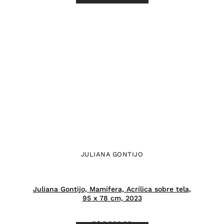
JULIANA GONTIJO
Juliana Gontijo, Mamífera, Acrílica sobre tela,
95 x 78 cm, 2023
R$
9.000,00