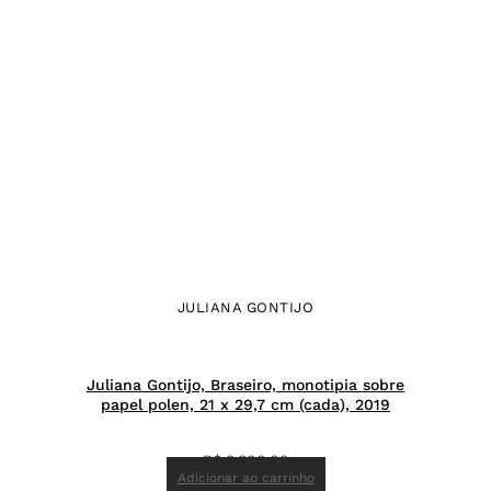
JULIANA GONTIJO
Juliana Gontijo, Braseiro, monotipia sobre
papel polen, 21 x 29,7 cm (cada), 2019
R$
8.800,00
Adicionar ao carrinho