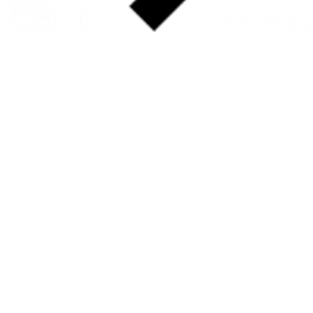
SOBRE
FALE CONOSCO
GOOGLE MAPS
INFORMAÇÕES
PRAZOS DE ENTREGA
FORMAS DE PAGAMENTO
TROCAS E DEVOLUÇÕES
PERGUNTAS FREQUENTES
CONTATO
+55 31.3287-0110
CONTATO@MURILOCASTRO.COM.BR
• RUA SATURNO, 10 – SANTA LÚCIA
BELO HORIZONTE – MG