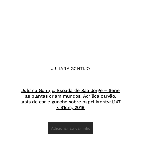
JULIANA GONTIJO
Juliana Gontijo, Espada de São Jorge – Série
as plantas criam mundos, Acrílica carvão,
lápis de cor e guache sobre papel Montval,147
x 91cm, 2019
R$
9.000,00
Adicionar ao carrinho