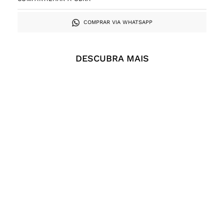
COMPRAR VIA WHATSAPP
DESCUBRA MAIS
Vitor Mizael, Sem título,
Vítor Mizael, Sem Título,
Acrílica sobre tela, 160 x
Lápis sobre Tecido de
80 cm, 2018
algodão, 129,5 x 90,5 cm,