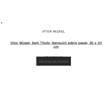
VÍTOR MIZAEL
Vítor Mizael, Sem Título, Nanquim sobre papel, 30 x 42
cm
R$
3.300,00
Adicionar ao carrinho