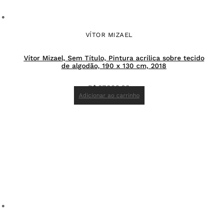
VÍTOR MIZAEL
Vítor Mizael, Sem Título, Pintura acrílica sobre tecido
de algodão, 190 x 130 cm, 2018
R$
27.000,00
Adicionar ao carrinho