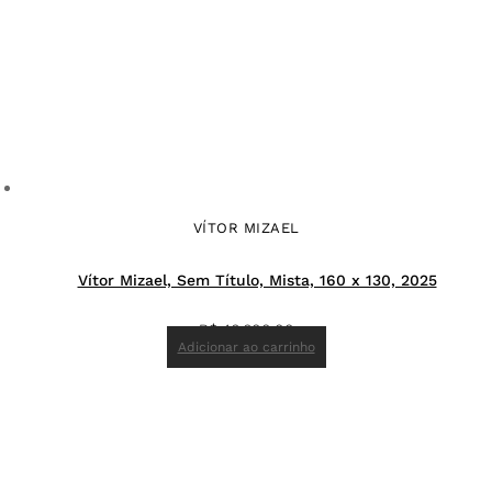
VÍTOR MIZAEL
Vítor Mizael, Sem Título, Mista, 160 x 130, 2025
R$
46.600,00
Adicionar ao carrinho