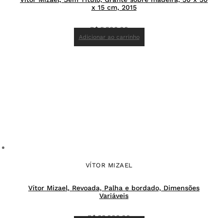
x 15 cm, 2015
R$
5.500,00
Adicionar ao carrinho
VÍTOR MIZAEL
Vítor Mizael, Revoada, Palha e bordado, Dimensões
Variáveis
R$
28.000,00