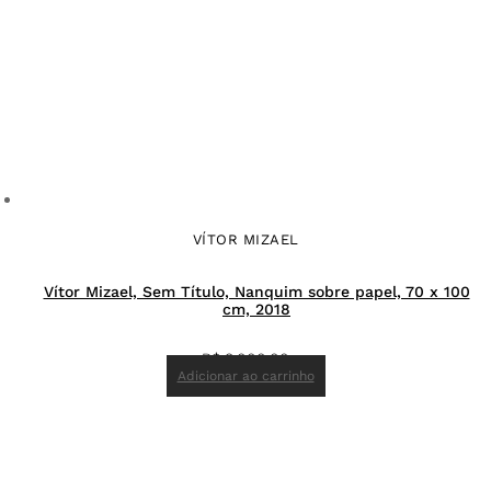
VÍTOR MIZAEL
Vítor Mizael, Sem Título, Nanquim sobre papel, 70 x 100
cm, 2018
R$
8.000,00
Adicionar ao carrinho