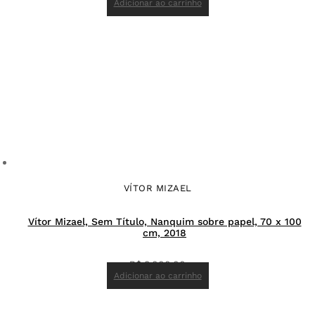
Adicionar ao carrinho
VÍTOR MIZAEL
Vítor Mizael, Sem Título, Nanquim sobre papel, 70 x 100
cm, 2018
R$
8.000,00
Adicionar ao carrinho