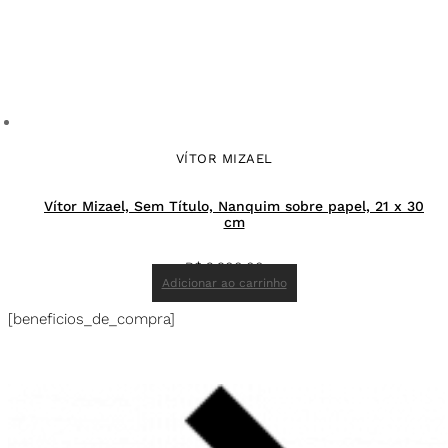
VÍTOR MIZAEL
Vítor Mizael, Sem Título, Nanquim sobre papel, 21 x 30
cm
R$
2.900,00
Adicionar ao carrinho
[beneficios_de_compra]