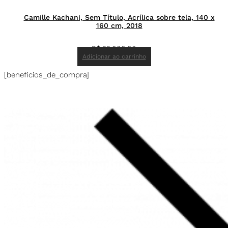
Camille Kachani, Sem Título, Acrílica sobre tela, 140 x
160 cm, 2018
R$
55.000,00
Adicionar ao carrinho
[beneficios_de_compra]