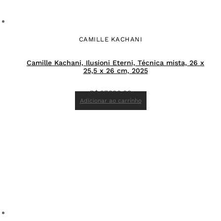
CAMILLE KACHANI
Camille Kachani, Ilusioni Eterni, Técnica mista, 26 x
25,5 x 26 cm, 2025
R$
27.800,00
Adicionar ao carrinho