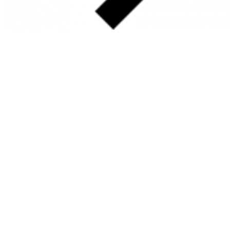
SOBRE
FALE CONOSCO
GOOGLE MAPS
INFORMAÇÕES
PRAZOS DE ENTREGA
FORMAS DE PAGAMENTO
TROCAS E DEVOLUÇÕES
PERGUNTAS FREQUENTES
CONTATO
+55 31.3287-0110
CONTATO@MURILOCASTRO.COM.BR
• RUA SATURNO, 10 – SANTA LÚCIA