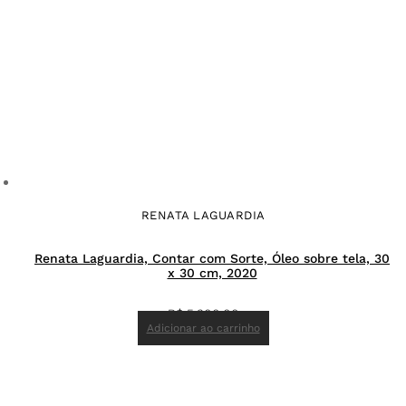
RENATA LAGUARDIA
Renata Laguardia, Contar com Sorte, Óleo sobre tela, 30
x 30 cm, 2020
R$
5.300,00
Adicionar ao carrinho