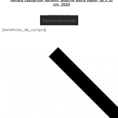
Renata Laguardia, Reflexo, Guache sobre papel, 38 x 32
cm, 2024
R$
2.300,00
Adicionar ao carrinho
[beneficios_de_compra]