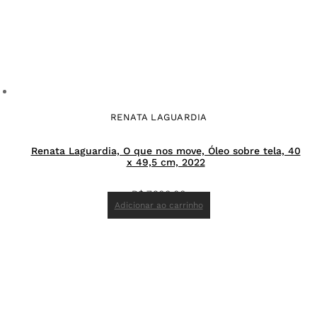
RENATA LAGUARDIA
Renata Laguardia, O que nos move, Óleo sobre tela, 40
x 49,5 cm, 2022
R$
7.900,00
Adicionar ao carrinho