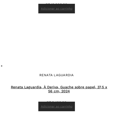
R$
10.000,00
Adicionar ao carrinho
RENATA LAGUARDIA
Renata Laguardia, À Deriva, Guache sobre papel, 37,5 x
56 cm, 2024
R$
3.400,00
Adicionar ao carrinho