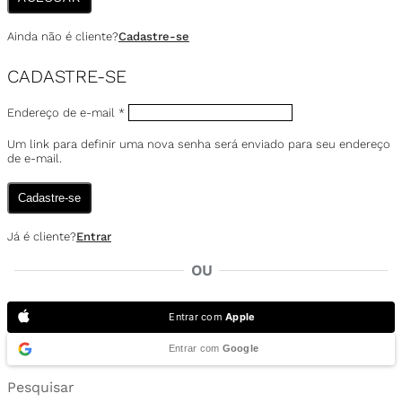
Ainda não é cliente?
Cadastre-se
CADASTRE-SE
Endereço de e-mail
*
Um link para definir uma nova senha será enviado para seu endereço
de e-mail.
Cadastre-se
Já é cliente?
Entrar
OU
Entrar com
Apple
Entrar com
Google
Pesquisar