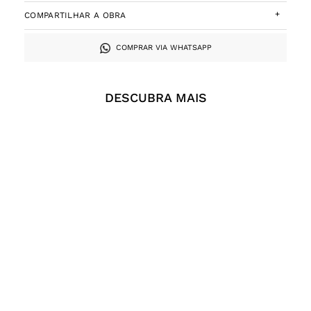
+
COMPARTILHAR A OBRA
COMPRAR VIA WHATSAPP
DESCUBRA MAIS
Renata Laguardia, Reinado
Renata Laguardia, Jardim
das Rosas, Óleo sobre tela,
do Cerrado, Guache sobre