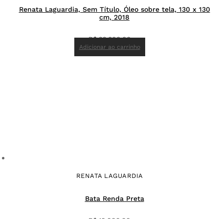
Renata Laguardia, Sem Título, Óleo sobre tela, 130 x 130
cm, 2018
R$
22.800,00
Adicionar ao carrinho
RENATA LAGUARDIA
Bata Renda Preta