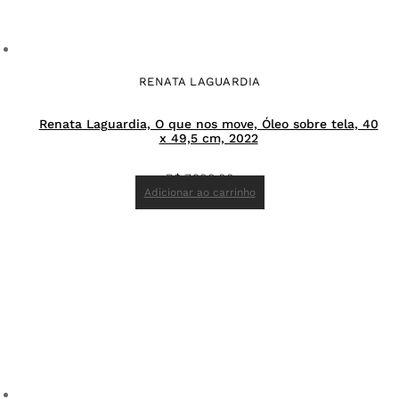
RENATA LAGUARDIA
Renata Laguardia, O que nos move, Óleo sobre tela, 40
x 49,5 cm, 2022
R$
7.900,00
Adicionar ao carrinho