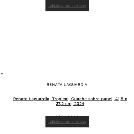
R$
10.000,00
Adicionar ao carrinho
RENATA LAGUARDIA
Renata Laguardia, Tropical, Guache sobre papel, 41,5 x
37,2 cm, 2024
R$
2.900,00
Adicionar ao carrinho