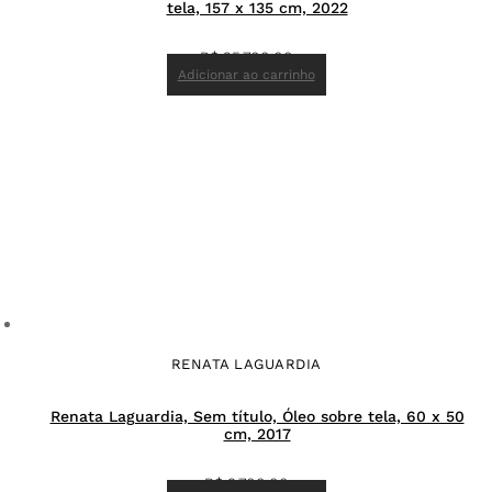
tela, 157 x 135 cm, 2022
R$
25.700,00
Adicionar ao carrinho
RENATA LAGUARDIA
Renata Laguardia, Sem título, Óleo sobre tela, 60 x 50
cm, 2017
R$
9.700,00