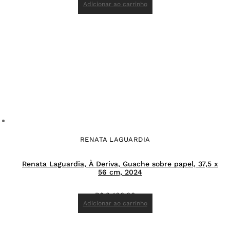
Adicionar ao carrinho
RENATA LAGUARDIA
Renata Laguardia, À Deriva, Guache sobre papel, 37,5 x
56 cm, 2024
R$
3.400,00
Adicionar ao carrinho