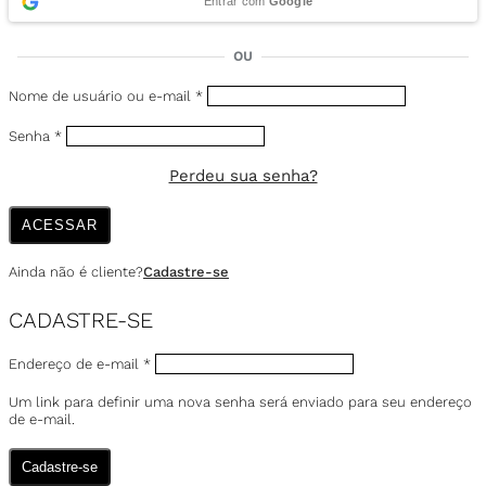
Entrar com
Google
OU
Nome de usuário ou e-mail
*
Senha
*
Perdeu sua senha?
ACESSAR
Ainda não é cliente?
Cadastre-se
CADASTRE-SE
Endereço de e-mail
*
Um link para definir uma nova senha será enviado para seu endereço
de e-mail.
Cadastre-se