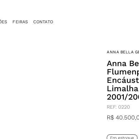
ÕES
FEIRAS
CONTATO
ANNA BELLA G
Anna Bel
Flumenp
Encáusti
Limalha,
2001/20
REF:
0220
R$
40.500,
Em estoque