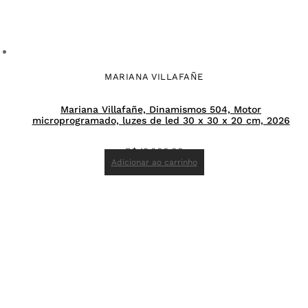
MARIANA VILLAFAÑE
Mariana Villafañe, Dinamismos 504, Motor
microprogramado, luzes de led 30 x 30 x 20 cm, 2026
R$
19.000,00
Adicionar ao carrinho