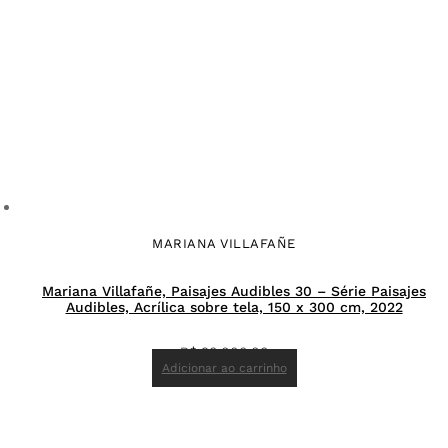
MARIANA VILLAFAÑE
Mariana Villafañe, Paisajes Audibles 30 – Série Paisajes
Audibles, Acrílica sobre tela, 150 x 300 cm, 2022
R$
90.000,00
Adicionar ao carrinho