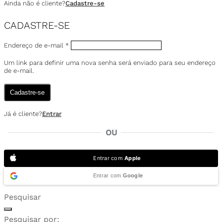
Ainda não é cliente?
Cadastre-se
CADASTRE-SE
Endereço de e-mail
*
Um link para definir uma nova senha será enviado para seu endereço
de e-mail.
Cadastre-se
Já é cliente?
Entrar
OU
Entrar com
Apple
Entrar com
Google
Pesquisar
Pesquisar por: