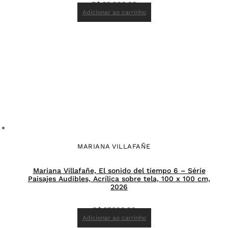
R$
80.000,00
Adicionar ao carrinho
MARIANA VILLAFAÑE
Mariana Villafañe, El sonido del tiempo 6 – Série
Paisajes Audibles, Acrílica sobre tela, 100 x 100 cm,
2026
R$
27.500,00
Adicionar ao carrinho