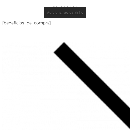
R$
19.000,00
Adicionar ao carrinho
[beneficios_de_compra]