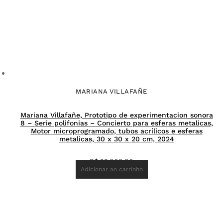
MARIANA VILLAFAÑE
Mariana Villafañe, Prototipo de experimentacion sonora
8 – Serie polifonias – Concierto para esferas metalicas,
Motor microprogramado, tubos acrílicos e esferas
metalicas, 30 x 30 x 20 cm, 2024
R$
23.000,00
Adicionar ao carrinho