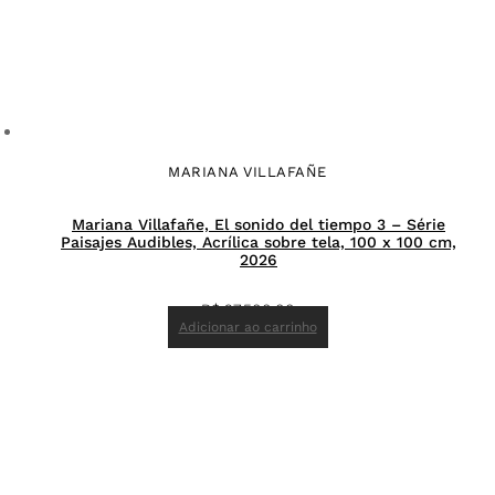
MARIANA VILLAFAÑE
Mariana Villafañe, El sonido del tiempo 3 – Série
Paisajes Audibles, Acrílica sobre tela, 100 x 100 cm,
2026
R$
27.500,00
Adicionar ao carrinho