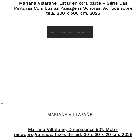
Mariana Villafañe, Estar en otra parte – Série Das
Pinturas Com Luz às Paisagens Sonoras, Acrílica sobre
tela, 200 x 500 cm, 2026
R$
200.000,00
Adicionar ao carrinho
MARIANA VILLAFAÑE
Mariana Villafañe, Dinamismos 501, Motor
microprogramado, luzes de led, 30 x 30 x 20 cm, 2026