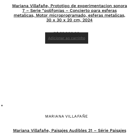
Mariana Villafañe, Prototipo de experimentacion sonora
7 – Serie “polifonias – Concierto para esferas
metalicas, Motor microprogramado, esferas metalicas,
30 x 30 x 20 cm, 2024
R$
23.000,00
Adicionar ao carrinho
MARIANA VILLAFAÑE
Mariana Villafañe, Paisajes Audibles 31 – Série Paisajes