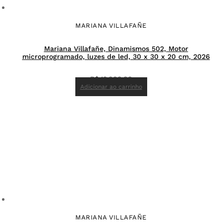
MARIANA VILLAFAÑE
Mariana Villafañe, Dinamismos 502, Motor
microprogramado, luzes de led, 30 x 30 x 20 cm, 2026
R$
19.000,00
Adicionar ao carrinho
MARIANA VILLAFAÑE