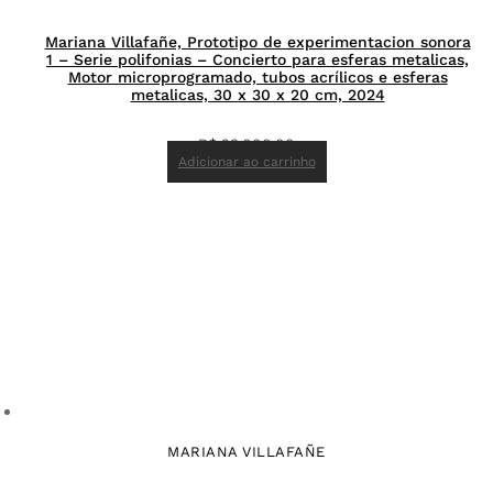
Mariana Villafañe, Prototipo de experimentacion sonora
1 – Serie polifonias – Concierto para esferas metalicas,
Motor microprogramado, tubos acrílicos e esferas
metalicas, 30 x 30 x 20 cm, 2024
R$
23.000,00
Adicionar ao carrinho
MARIANA VILLAFAÑE