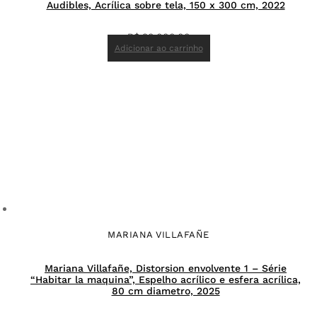
Audibles, Acrílica sobre tela, 150 x 300 cm, 2022
R$
90.000,00
Adicionar ao carrinho
MARIANA VILLAFAÑE
Mariana Villafañe, Distorsion envolvente 1 – Série
“Habitar la maquina”, Espelho acrílico e esfera acrílica,
80 cm diametro, 2025