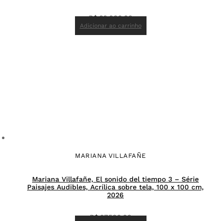
R$
80.000,00
Adicionar ao carrinho
MARIANA VILLAFAÑE
Mariana Villafañe, El sonido del tiempo 3 – Série
Paisajes Audibles, Acrílica sobre tela, 100 x 100 cm,
2026
R$
27.500,00