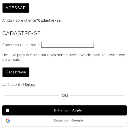
ACESSAR
Ainda não é cliente?
Cadastre-se
CADASTRE-SE
Endereço de e-mail
*
Um link para definir uma nova senha será enviado para seu endereço
de e-mail.
Cadastre-se
Já é cliente?
Entrar
OU
Entrar com
Apple
Entrar com
Google