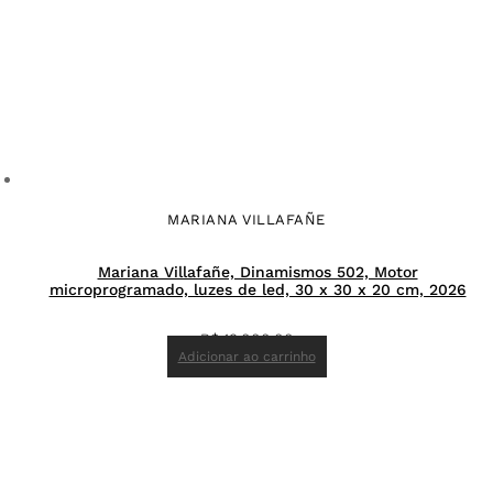
MARIANA VILLAFAÑE
Mariana Villafañe, Dinamismos 502, Motor
microprogramado, luzes de led, 30 x 30 x 20 cm, 2026
R$
19.000,00
Adicionar ao carrinho