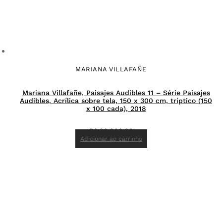
MARIANA VILLAFAÑE
Mariana Villafañe, Paisajes Audibles 11 – Série Paisajes
Audibles, Acrílica sobre tela, 150 x 300 cm, tríptico (150
x 100 cada), 2018
R$
90.000,00
Adicionar ao carrinho