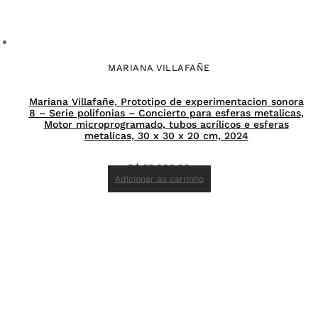
MARIANA VILLAFAÑE
Mariana Villafañe, Prototipo de experimentacion sonora
8 – Serie polifonias – Concierto para esferas metalicas,
Motor microprogramado, tubos acrílicos e esferas
metalicas, 30 x 30 x 20 cm, 2024
R$
23.000,00
Adicionar ao carrinho