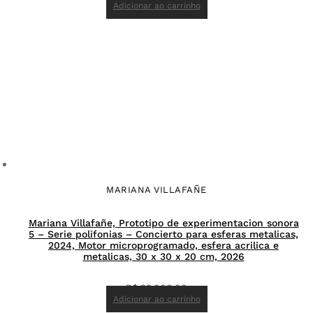
Adicionar ao carrinho
MARIANA VILLAFAÑE
Mariana Villafañe, Prototipo de experimentacion sonora
5 – Serie polifonias – Concierto para esferas metalicas,
2024, Motor microprogramado, esfera acrilica e
metalicas, 30 x 30 x 20 cm, 2026
R$
23.000,00
Adicionar ao carrinho