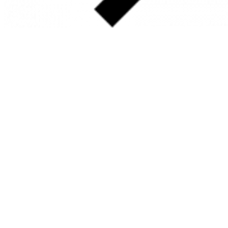
SOBRE
FALE CONOSCO
GOOGLE MAPS
INFORMAÇÕES
PRAZOS DE ENTREGA
FORMAS DE PAGAMENTO
TROCAS E DEVOLUÇÕES
PERGUNTAS FREQUENTES
CONTATO
+55 31.3287-0110
CONTATO@MURILOCASTRO.COM.BR
• RUA SATURNO, 10 – SANTA LÚCIA
BELO HORIZONTE – MG