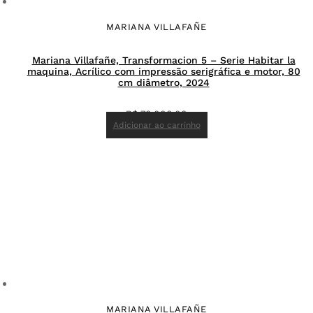
MARIANA VILLAFAÑE
Mariana Villafañe, Transformacion 5 – Serie Habitar la
maquina, Acrílico com impressão serigráfica e motor, 80
cm diâmetro, 2024
R$
70.000,00
Adicionar ao carrinho
MARIANA VILLAFAÑE