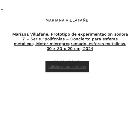
MARIANA VILLAFAÑE
Mariana Villafañe, Prototipo de experimentacion sonora
7 – Serie “polifonias – Concierto para esferas
metalicas, Motor microprogramado, esferas metalicas,
30 x 30 x 20 cm, 2024
R$
23.000,00
Adicionar ao carrinho