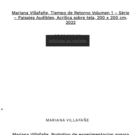
Mariana Villafañe, Tiempo de Retorno Volumen 1 – Série
– Paisajes Audibles, Acrílica sobre tela, 200 x 200 cm,
2022
R$
80.000,00
Adicionar ao carrinho
MARIANA VILLAFAÑE
Mariana Villafañe, Prototipo de experimentacion sonora