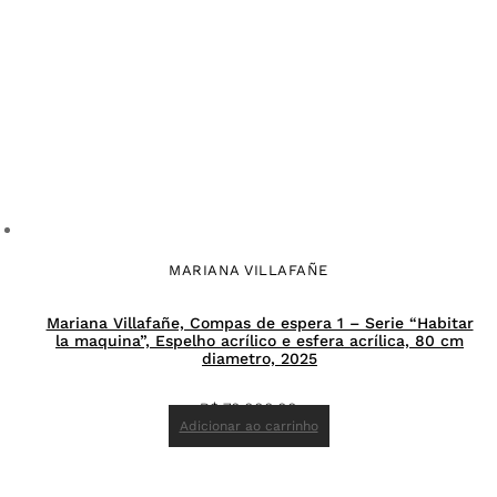
MARIANA VILLAFAÑE
Mariana Villafañe, Compas de espera 1 – Serie “Habitar
la maquina”, Espelho acrílico e esfera acrílica, 80 cm
diametro, 2025
R$
70.000,00
Adicionar ao carrinho