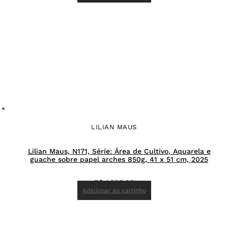
LILIAN MAUS
Lilian Maus, N171, Série: Área de Cultivo, Aquarela e
guache sobre papel arches 850g, 41 x 51 cm, 2025
R$
4.500,00
Adicionar ao carrinho