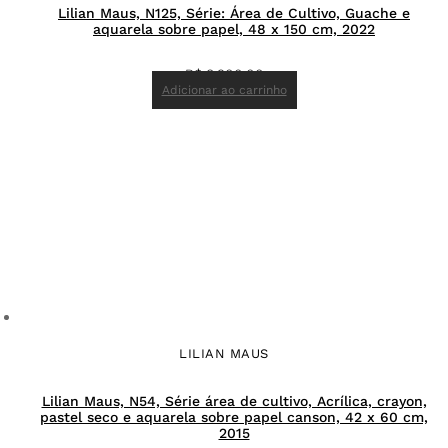
Lilian Maus, N125, Série: Área de Cultivo, Guache e
aquarela sobre papel, 48 x 150 cm, 2022
R$
8.900,00
Adicionar ao carrinho
LILIAN MAUS
Lilian Maus, N54, Série área de cultivo, Acrílica, crayon,
pastel seco e aquarela sobre papel canson, 42 x 60 cm,
2015