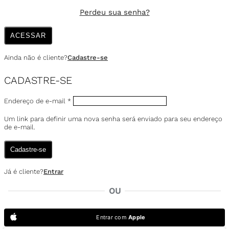
Perdeu sua senha?
ACESSAR
Ainda não é cliente?
Cadastre-se
CADASTRE-SE
Endereço de e-mail
*
Um link para definir uma nova senha será enviado para seu endereço
de e-mail.
Cadastre-se
Já é cliente?
Entrar
OU
Entrar com
Apple