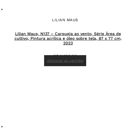
LILIAN MAUS
Lilian Maus, N137 – Carqueja ao vento, Série Área de
cultivo, Pintura acrílica e óleo sobre tela, 87 x 77 cm,
2023
R$
11.600,00
Adicionar ao carrinho