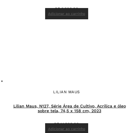
R$
6.200,00
Adicionar ao carrinho
LILIAN MAUS
Lilian Maus, N127, Série Área de Cultivo, Acrílica e óleo
sobre tela, 74,5 x 158 cm, 2023
R$
14.200,00
Adicionar ao carrinho