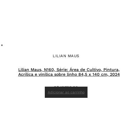
LILIAN MAUS
Lilian Maus, N160, Série: Área de Cultivo, Pintura,
Acrílica e vinílica sobre linho 84,5 x 140 cm, 2024
R$
16.700,00
Adicionar ao carrinho