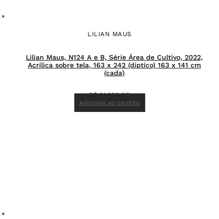
LILIAN MAUS
Lilian Maus, N124 A e B, Série Área de Cultivo, 2022,
Acrílica sobre tela, 163 x 242 (díptico) 163 x 141 cm
(cada)
R$
31.600,00
Adicionar ao carrinho