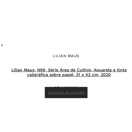
LILIAN MAUS
Lilian Maus, N96, Série Área de Cultivo, Aquarela e tinta
caligráfica sobre papel, 31 x 42 cm, 2020
R$
4.600,00
Adicionar ao carrinho