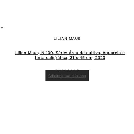
LILIAN MAUS
Lilian Maus, N 100, Série: Área de cultivo, Aquarela e
tinta caligráfica, 31 x 45 cm, 2020
R$
5.000,00
Adicionar ao carrinho