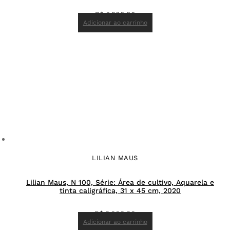
R$
6.200,00
Adicionar ao carrinho
LILIAN MAUS
Lilian Maus, N 100, Série: Área de cultivo, Aquarela e
tinta caligráfica, 31 x 45 cm, 2020
R$
5.000,00
Adicionar ao carrinho