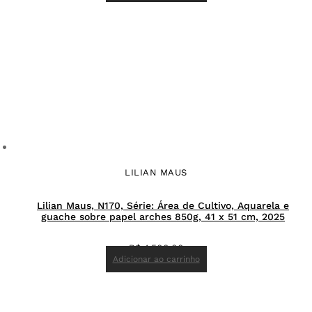
LILIAN MAUS
Lilian Maus, N170, Série: Área de Cultivo, Aquarela e
guache sobre papel arches 850g, 41 x 51 cm, 2025
R$
4.500,00
Adicionar ao carrinho