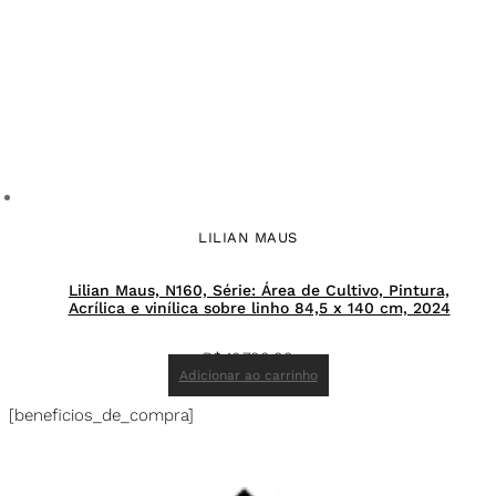
LILIAN MAUS
Lilian Maus, N160, Série: Área de Cultivo, Pintura,
Acrílica e vinílica sobre linho 84,5 x 140 cm, 2024
R$
16.700,00
Adicionar ao carrinho
[beneficios_de_compra]