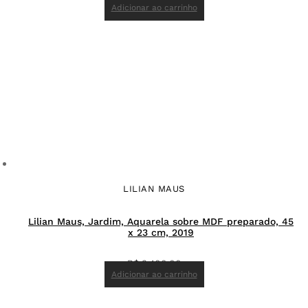
Adicionar ao carrinho
LILIAN MAUS
Lilian Maus, Jardim, Aquarela sobre MDF preparado, 45
x 23 cm, 2019
R$
3.400,00
Adicionar ao carrinho