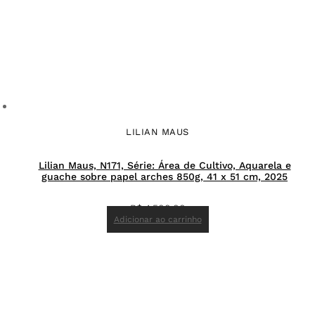
LILIAN MAUS
Lilian Maus, N171, Série: Área de Cultivo, Aquarela e
guache sobre papel arches 850g, 41 x 51 cm, 2025
R$
4.500,00
Adicionar ao carrinho