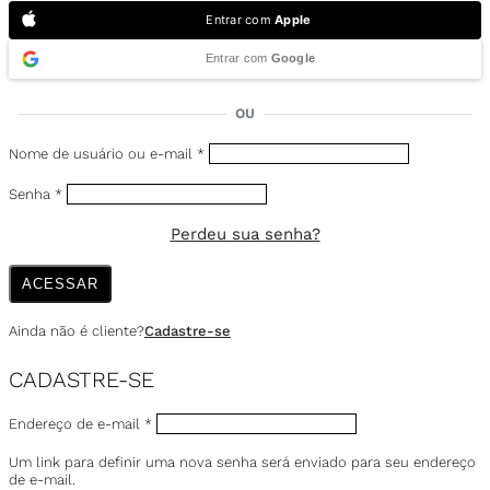
Entrar com
Apple
Entrar com
Google
OU
Nome de usuário ou e-mail
*
Senha
*
Perdeu sua senha?
ACESSAR
Ainda não é cliente?
Cadastre-se
CADASTRE-SE
Endereço de e-mail
*
Um link para definir uma nova senha será enviado para seu endereço
de e-mail.