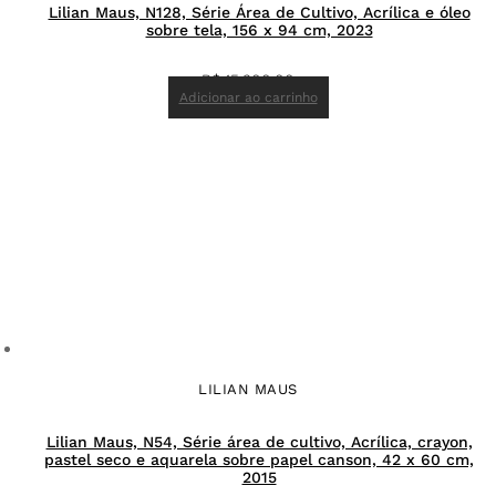
Lilian Maus, N128, Série Área de Cultivo, Acrílica e óleo
sobre tela, 156 x 94 cm, 2023
R$
15.300,00
Adicionar ao carrinho
LILIAN MAUS
Lilian Maus, N54, Série área de cultivo, Acrílica, crayon,
pastel seco e aquarela sobre papel canson, 42 x 60 cm,
2015