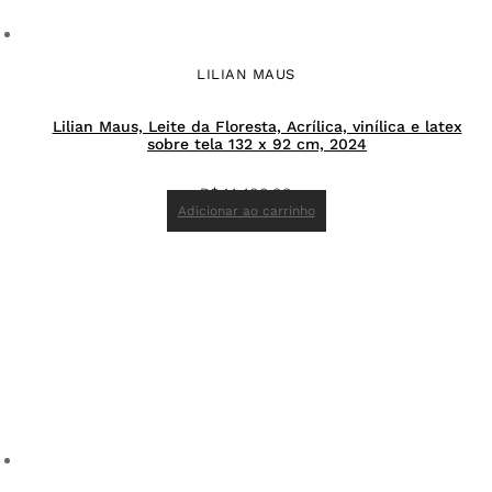
LILIAN MAUS
Lilian Maus, Leite da Floresta, Acrílica, vinílica e latex
sobre tela 132 x 92 cm, 2024
R$
14.400,00
Adicionar ao carrinho