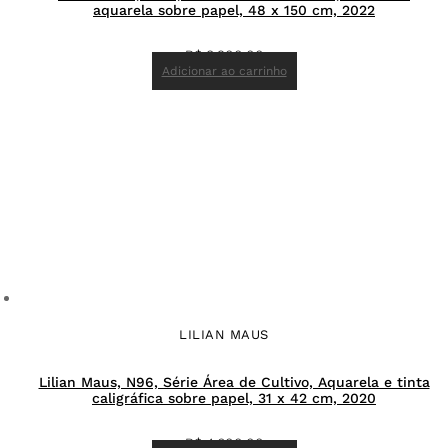
aquarela sobre papel, 48 x 150 cm, 2022
R$
8.900,00
Adicionar ao carrinho
LILIAN MAUS
Lilian Maus, N96, Série Área de Cultivo, Aquarela e tinta
caligráfica sobre papel, 31 x 42 cm, 2020
R$
4.600,00