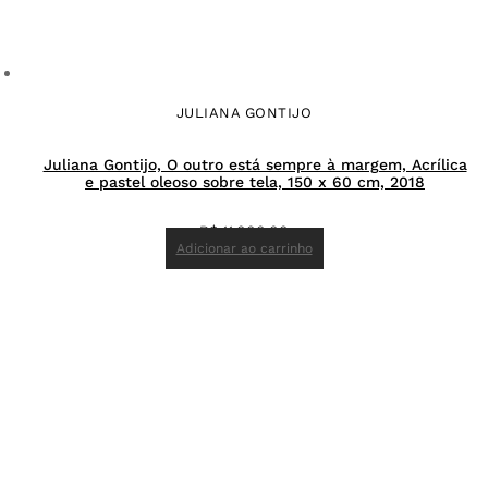
JULIANA GONTIJO
Juliana Gontijo, O outro está sempre à margem, Acrílica
e pastel oleoso sobre tela, 150 x 60 cm, 2018
R$
11.000,00
Adicionar ao carrinho