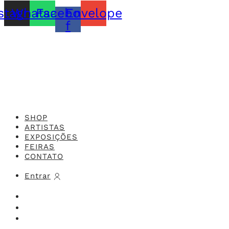
stagram
Whatsapp
Facebook-
Envelope
f
Feito com o
Studio 416x
SHOP
ARTISTAS
EXPOSIÇÕES
FEIRAS
CONTATO
Entrar