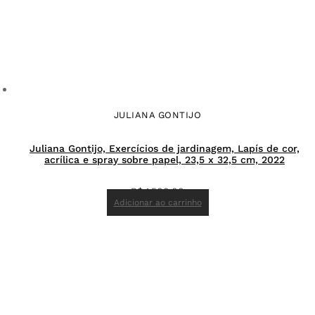
JULIANA GONTIJO
Juliana Gontijo, Exercícios de jardinagem, Lapís de cor,
acrílica e spray sobre papel, 23,5 x 32,5 cm, 2022
R$
1.500,00
Adicionar ao carrinho