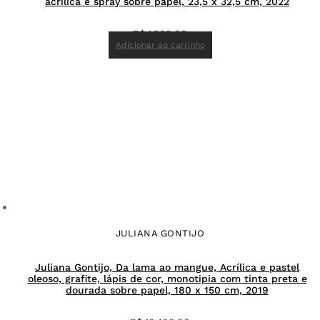
acrílica e spray sobre papel, 23,5 x 32,5 cm, 2022
R$
1.500,00
Adicionar ao carrinho
JULIANA GONTIJO
Juliana Gontijo, Da lama ao mangue, Acrílica e pastel
oleoso, grafite, lápis de cor, monotipia com tinta preta e
dourada sobre papel, 180 x 150 cm, 2019