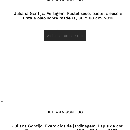
Juliana Gontijo, Vertigem, Pastel seco, pastel oleoso e
tinta a óleo sobre madeira, 80 x 80 cm, 2019
R$
7.800,00
Adicionar ao carrinho
JULIANA GONTIJO
Juliana Gontijo, Exercícios de jardinagem, Lapís de cor,