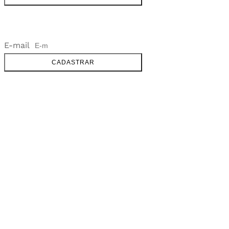
NEWSLETTER
E-mail
CADASTRAR
SOBRE
FALE CONOSCO
GOOGLE MAPS
INFORMAÇÕES
PRAZOS DE ENTREGA
FORMAS DE PAGAMENTO
TROCAS E DEVOLUÇÕES
PERGUNTAS FREQUENTES
CONTATO
+55 31.3287-0110
CONTATO@MURILOCASTRO.COM.BR