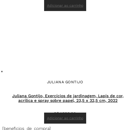
R$
13.400,00
Adicionar ao carrinho
JULIANA GONTIJO
Juliana Gontijo, Exercícios de jardinagem, Lapís de cor,
acrílica e spray sobre papel, 23,5 x 32,5 cm, 2022
R$
1.500,00
Adicionar ao carrinho
[beneficios_de_compra]