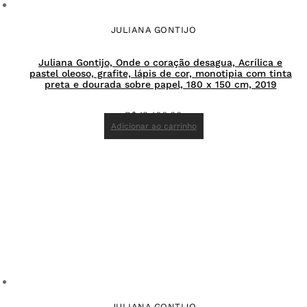
JULIANA GONTIJO
Juliana Gontijo, Onde o coração desagua, Acrílica e
pastel oleoso, grafite, lápis de cor, monotipia com tinta
preta e dourada sobre papel, 180 x 150 cm, 2019
R$
13.400,00
Adicionar ao carrinho
JULIANA GONTIJO