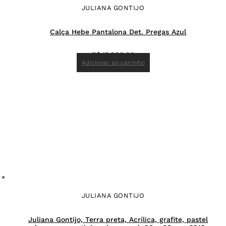
JULIANA GONTIJO
Calça Hebe Pantalona Det. Pregas Azul
R$
19.000,00
Adicionar ao carrinho
JULIANA GONTIJO
Juliana Gontijo, Terra preta, Acrílica, grafite, pastel