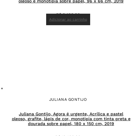
oleoso e monotipia sobre papel, 96 x 66 cm, 2019
R$
6.400,00
Adicionar ao carrinho
JULIANA GONTIJO
Juliana Gontijo, Agora é urgente, Acrílica e pastel
oleoso, grafite, lápis de cor, monotipia com tinta preta e
dourada sobre papel, 180 x 150 cm, 2019