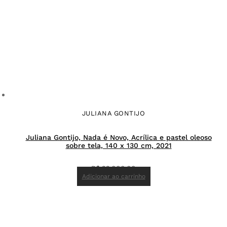
JULIANA GONTIJO
Juliana Gontijo, Nada é Novo, Acrílica e pastel oleoso
sobre tela, 140 x 130 cm, 2021
R$
22.000,00
Adicionar ao carrinho