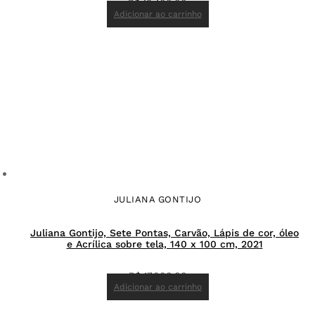
R$
13.400,00
Adicionar ao carrinho
JULIANA GONTIJO
Juliana Gontijo, Sete Pontas, Carvão, Lápis de cor, óleo
e Acrílica sobre tela, 140 x 100 cm, 2021
R$
17.000,00
Adicionar ao carrinho