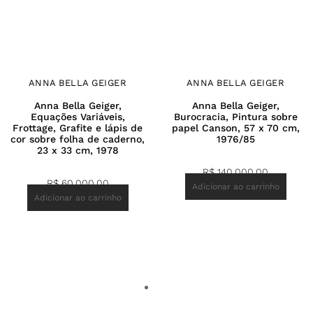
ANNA BELLA GEIGER
ANNA BELLA GEIGER
Anna Bella Geiger,
Anna Bella Geiger,
Equações Variáveis,
Burocracia, Pintura sobre
Frottage, Grafite e lápis de
papel Canson, 57 x 70 cm,
cor sobre folha de caderno,
1976/85
23 x 33 cm, 1978
R$
140.000,00
R$
60.000,00
Adicionar ao carrinho
Adicionar ao carrinho