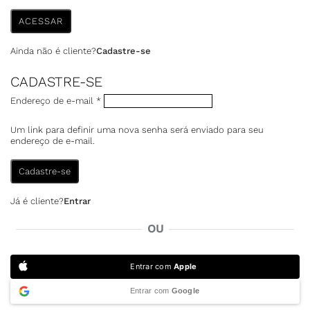
ACESSAR
Ainda não é cliente?
Cadastre-se
CADASTRE-SE
Endereço de e-mail
*
Um link para definir uma nova senha será enviado para seu
endereço de e-mail.
Cadastre-se
Já é cliente?
Entrar
OU
Entrar com
Apple
Entrar com
Google