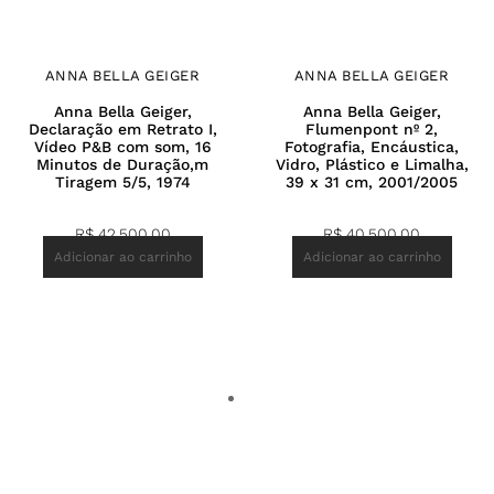
ANNA BELLA GEIGER
ANNA BELLA GEIGER
Anna Bella Geiger,
Anna Bella Geiger,
Declaração em Retrato I,
Flumenpont nº 2,
Vídeo P&B com som, 16
Fotografia, Encáustica,
Minutos de Duração,m
Vidro, Plástico e Limalha,
Tiragem 5/5, 1974
39 x 31 cm, 2001/2005
R$
42.500,00
R$
40.500,00
Adicionar ao carrinho
Adicionar ao carrinho