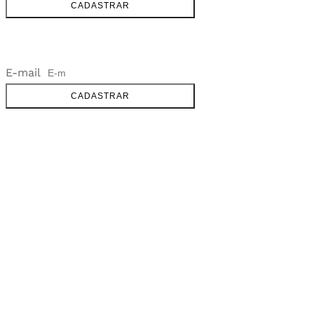
CADASTRAR
NEWSLETTER
E-mail
CADASTRAR
SOBRE
FALE CONOSCO
GOOGLE MAPS
INFORMAÇÕES
PRAZOS DE ENTREGA
FORMAS DE PAGAMENTO
TROCAS E DEVOLUÇÕES
PERGUNTAS FREQUENTES
CONTATO
+55 31.3287-0110
CONTATO@MURILOCASTRO.COM.BR