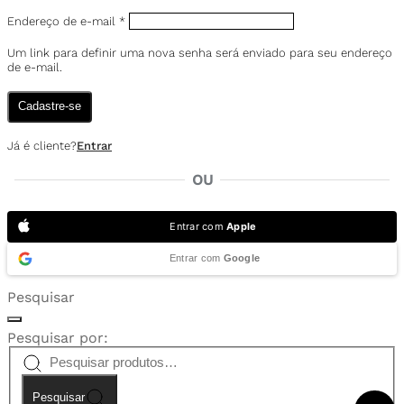
Endereço de e-mail
*
Um link para definir uma nova senha será enviado para seu endereço
de e-mail.
Cadastre-se
Já é cliente?
Entrar
OU
Entrar com
Apple
Entrar com
Google
Pesquisar
Pesquisar por:
Pesquisar