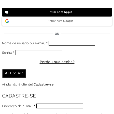
Entrar com
Apple
Entrar com
Google
OU
Nome de usuário ou e-mail
*
Senha
*
Perdeu sua senha?
ACESSAR
Ainda não é cliente?
Cadastre-se
CADASTRE-SE
Endereço de e-mail
*