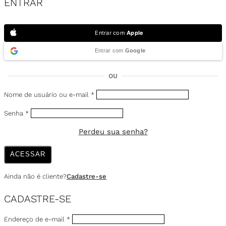
ENTRAR
Entrar com
Apple
Entrar com
Google
OU
Nome de usuário ou e-mail
*
Senha
*
Perdeu sua senha?
ACESSAR
Ainda não é cliente?
Cadastre-se
CADASTRE-SE
Endereço de e-mail
*