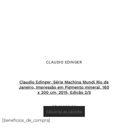
CLAUDIO EDINGER
Claudio Edinger, Série Machina Mundi Rio de
Janeiro, Impressão em Pigmento mineral, 160
x 200 cm, 2015, Edição 2/5
R$
61.000,00
Adicionar ao carrinho
[beneficios_de_compra]