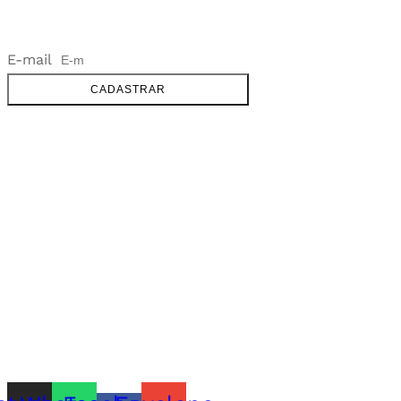
NEWSLETTER
E-mail
CADASTRAR
SOBRE
FALE CONOSCO
GOOGLE MAPS
INFORMAÇÕES
PRAZOS DE ENTREGA
FORMAS DE PAGAMENTO
TROCAS E DEVOLUÇÕES
PERGUNTAS FREQUENTES
CONTATO
+55 31.3287-0110
CONTATO@MURILOCASTRO.COM.BR