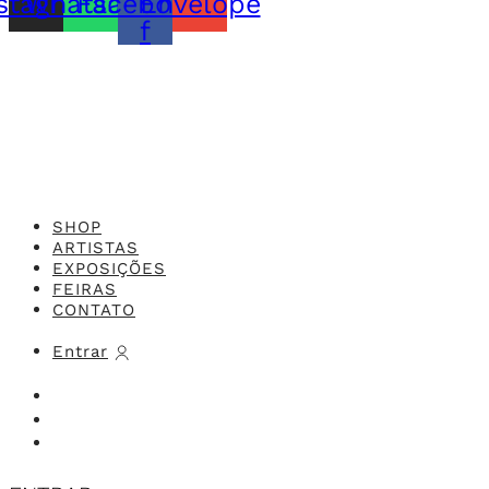
stagram
Whatsapp
Facebook-
Envelope
f
Feito com o
Studio 416x
SHOP
ARTISTAS
EXPOSIÇÕES
FEIRAS
CONTATO
Entrar