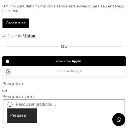
Um link para definir uma nova senha será enviado para seu endereço
de e-mail.
Cadastre-se
Já é cliente?
Entrar
OU
Entrar com
Apple
Entrar com
Google
Pesquisar
Pesquisar por:
Pesquisar