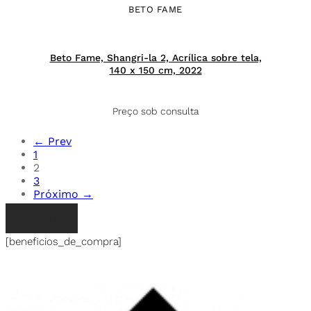
BETO FAME
Beto Fame, Shangri-la 2, Acrílica sobre tela,
140 x 150 cm, 2022
Preço sob consulta
← Prev
1
2
3
Próximo →
Load More
[beneficios_de_compra]