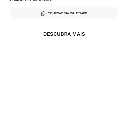
COMPRAR VIA WHATSAPP
DESCUBRA MAIS
DAG, Sem Título, Acrílica
DAG, Sem Título, Acrílica
sobre tela, 50 x 50 cm,
sobre tela, 50 x 50 cm,
2017
2017