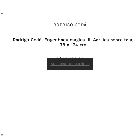
RODRIGO GODÁ
Rodrigo Godá, Engenhoca mágica III, Acrílica sobre tela,
78 x 124 cm
R$
26.000,00
Adicionar ao carrinho