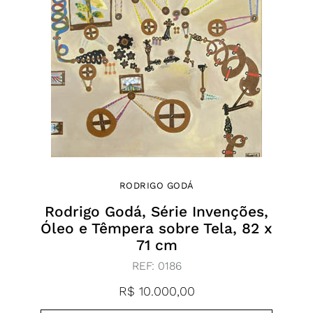
RODRIGO GODÁ
Rodrigo Godá, Série Invenções,
Óleo e Têmpera sobre Tela, 82 x
71 cm
REF:
0186
R$
10.000,00