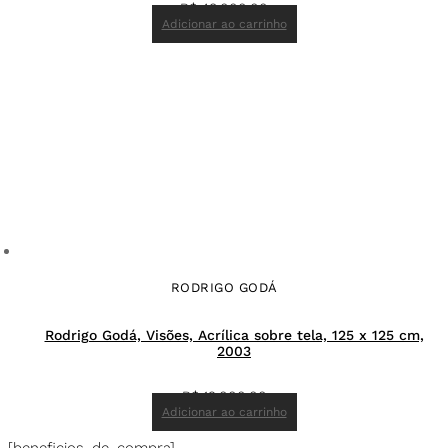
R$
48.000,00
Adicionar ao carrinho
RODRIGO GODÁ
Rodrigo Godá, Visões, Acrílica sobre tela, 125 x 125 cm,
2003
R$
19.000,00
Adicionar ao carrinho
[beneficios_de_compra]