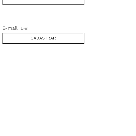
NEWSLETTER
E-mail
CADASTRAR
SOBRE
FALE CONOSCO
GOOGLE MAPS
INFORMAÇÕES
PRAZOS DE ENTREGA
FORMAS DE PAGAMENTO
TROCAS E DEVOLUÇÕES
PERGUNTAS FREQUENTES
CONTATO
+55 31.3287-0110
CONTATO@MURILOCASTRO.COM.BR