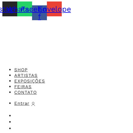
stagram
Whatsapp
Facebook-
Envelope
f
Feito com o
Studio 416x
SHOP
ARTISTAS
EXPOSIÇÕES
FEIRAS
CONTATO
Entrar