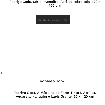
Rodrigo Godá, Série Invenções, Acrílica sobre tela, 100 x
100 cm
R$
18.000,00
Adicionar ao carrinho
RODRIGO GODÁ
Rodrigo Godá, A Máquina de Fazer Tinta I, Acrílica,
Aquarela, Nanquim e Lápis Grafite, 70 x 420 cm