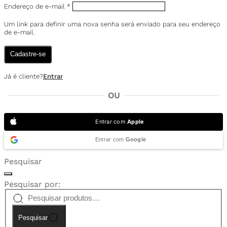
Endereço de e-mail
*
Um link para definir uma nova senha será enviado para seu endereço
de e-mail.
Cadastre-se
Já é cliente?
Entrar
OU
Entrar com
Apple
Entrar com
Google
Pesquisar
Pesquisar por:
Pesquisar