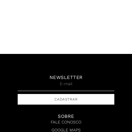
Kakati de Paiva, Sem
Kakati de Paiva, Sem
Título, Série KANJI, Acrílica
Título, Acrílica sobre
sobre canvas, 100 x 180
canvas, 50 x 35 cm, 2025
cm, 2022
R$
6.000,00
R$
36.000,00
NEWSLETTER
CADASTRAR
SOBRE
FALE CONOSCO
GOOGLE MAPS