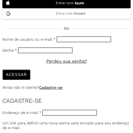
Entrar com
Apple
Entrar com
Google
OU
Nome de usuário ou e-mail
*
Senha
*
Perdeu sua senha?
ACESSAR
Ainda não é cliente?
Cadastre-se
CADASTRE-SE
Endereço de e-mail
*
Um link para definir uma nova senha será enviado para seu endereço
de e-mail.