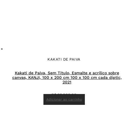
KAKATI DE PAIVA
Kakati de Paiva, Sem Título, Esmalte e acrílico sobre
canvas, KANJI, 100 x 200 cm 100 x 100 cm cada díptic,
2021
R$
38.000,00
Adicionar ao carrinho