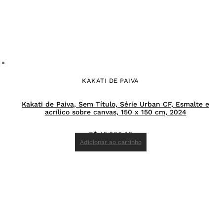
KAKATI DE PAIVA
Kakati de Paiva, Sem Título, Série Urban CF, Esmalte e
acrílico sobre canvas, 150 x 150 cm, 2024
R$
40.000,00
Adicionar ao carrinho