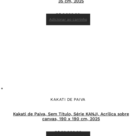
35 cm, 2025
R$
6.000,00
Adicionar ao carrinho
KAKATI DE PAIVA
Kakati de Paiva, Sem Título, Série KANJI, Acrílica sobre
canvas, 190 x 190 cm, 2025
R$
50.000,00