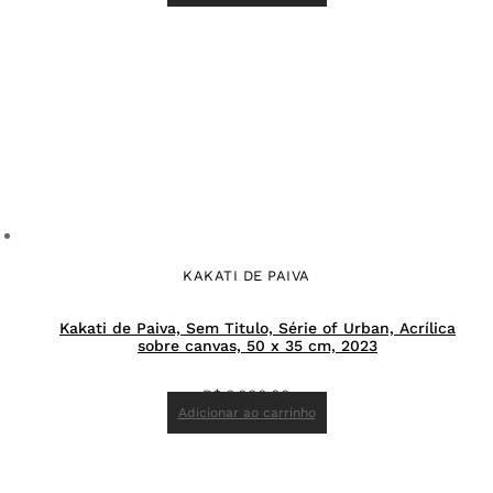
KAKATI DE PAIVA
Kakati de Paiva, Sem Titulo, Série of Urban, Acrílica
sobre canvas, 50 x 35 cm, 2023
R$
6.000,00
Adicionar ao carrinho