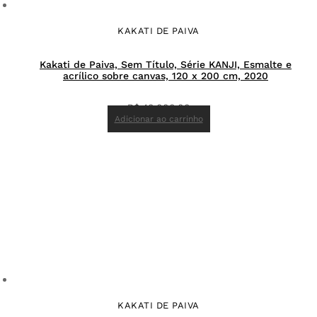
KAKATI DE PAIVA
Kakati de Paiva, Sem Título, Série KANJI, Esmalte e
acrílico sobre canvas, 120 x 200 cm, 2020
R$
40.000,00
Adicionar ao carrinho
KAKATI DE PAIVA