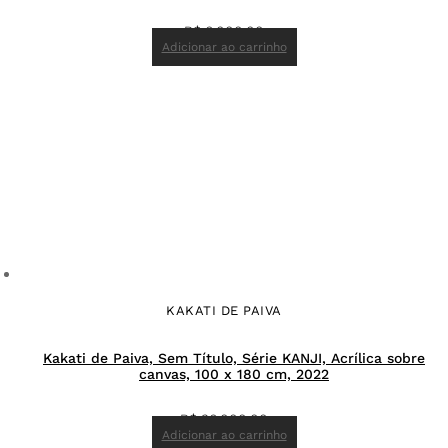
R$
6.000,00
Adicionar ao carrinho
KAKATI DE PAIVA
Kakati de Paiva, Sem Título, Série KANJI, Acrílica sobre
canvas, 100 x 180 cm, 2022
R$
36.000,00
Adicionar ao carrinho