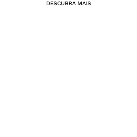
DESCUBRA MAIS
Julia Debasse Onde o que
Julia Debasse, Força,
não vemos voa, 2025
Acrílica s/ tela, 96 x 70 cm,
Acrílica s/ tela 144 x 196
2025
cm
R$
16.800,00
R$
33.800,00