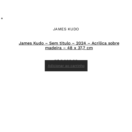
JAMES KUDO
James Kudo – Sem titulo – 2024 – Acrilica sobre
madeira – 48 x 37,7 cm
R$
5.000,00
Adicionar ao carrinho