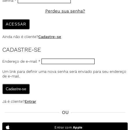
Senha
*
Perdeu sua senha?
ACESSAR
Ainda não é cliente?
Cadastre-se
CADASTRE-SE
Endereço de e-mail
*
Um link para definir uma nova senha será enviado para seu endereço
de e-mail.
Cadastre-se
Já é cliente?
Entrar
OU
Entrar com
Apple