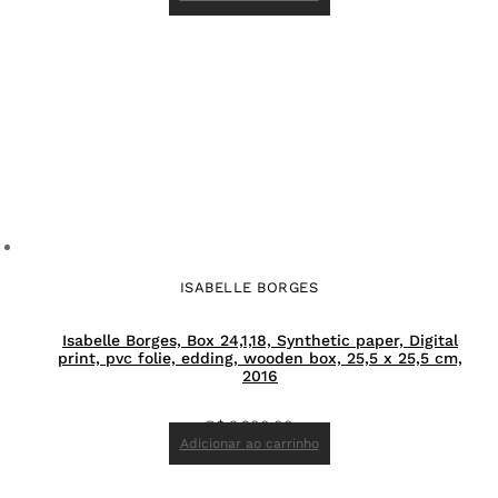
ISABELLE BORGES
Isabelle Borges, Box 24,1,18, Synthetic paper, Digital
print, pvc folie, edding, wooden box, 25,5 x 25,5 cm,
2016
R$
3.900,00
Adicionar ao carrinho