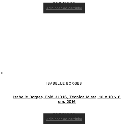
R$
3.450,00
Adicionar ao carrinho
ISABELLE BORGES
Isabelle Borges, Fold 3.10.16, Técnica Mista, 10 x 10 x 6
cm, 2016
R$
2.850,00
Adicionar ao carrinho