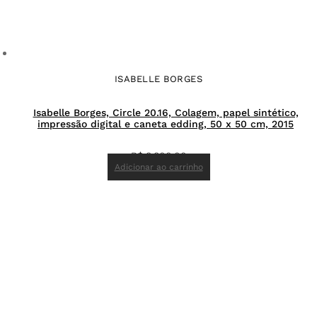
ISABELLE BORGES
Isabelle Borges, Circle 20.16, Colagem, papel sintético,
impressão digital e caneta edding, 50 x 50 cm, 2015
R$
8.800,00
Adicionar ao carrinho