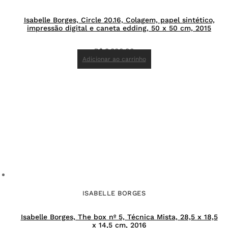
Isabelle Borges, Circle 20.16, Colagem, papel sintético,
impressão digital e caneta edding, 50 x 50 cm, 2015
R$
8.800,00
Adicionar ao carrinho
ISABELLE BORGES
Isabelle Borges, The box nº 5, Técnica Mista, 28,5 x 18,5
x 14,5 cm, 2016