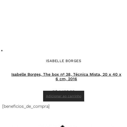
ISABELLE BORGES
Isabelle Borges, The box nº 38, Técnica Mista, 20 x 40 x
6 cm, 2016
R$
4.400,00
Adicionar ao carrinho
[beneficios_de_compra]