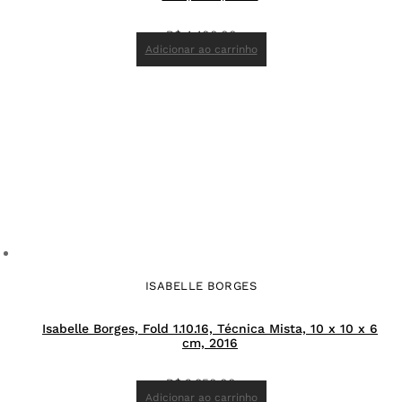
R$
4.400,00
Adicionar ao carrinho
ISABELLE BORGES
Isabelle Borges, Fold 1.10.16, Técnica Mista, 10 x 10 x 6
cm, 2016
R$
2.850,00
Adicionar ao carrinho