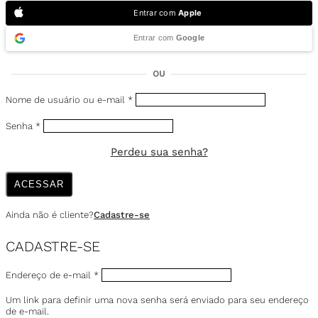
Entrar com
Apple
Entrar com
Google
OU
Nome de usuário ou e-mail
*
Senha
*
Perdeu sua senha?
ACESSAR
Ainda não é cliente?
Cadastre-se
CADASTRE-SE
Endereço de e-mail
*
Um link para definir uma nova senha será enviado para seu endereço
de e-mail.