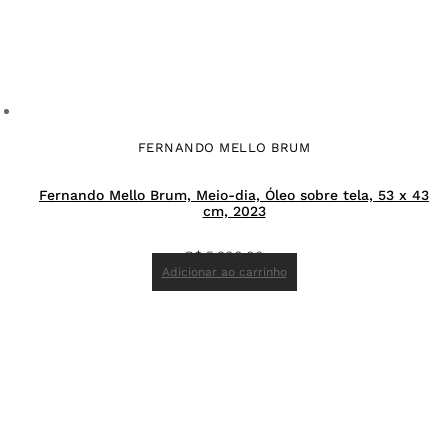
FERNANDO MELLO BRUM
Fernando Mello Brum, Meio-dia, Óleo sobre tela, 53 x 43
cm, 2023
R$
5.300,00
Adicionar ao carrinho