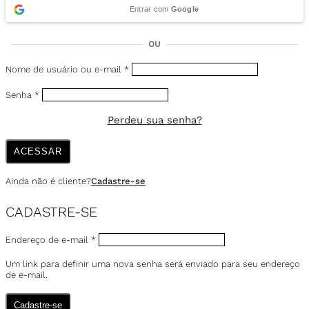
Entrar com
Google
OU
Nome de usuário ou e-mail
*
Senha
*
Perdeu sua senha?
ACESSAR
Ainda não é cliente?
Cadastre-se
CADASTRE-SE
Endereço de e-mail
*
Um link para definir uma nova senha será enviado para seu endereço
de e-mail.
Cadastre-se