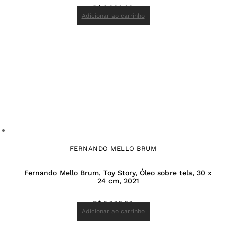
R$
3.000,00
Adicionar ao carrinho
FERNANDO MELLO BRUM
Fernando Mello Brum, Toy Story, Óleo sobre tela, 30 x
24 cm, 2021
R$
3.000,00
Adicionar ao carrinho