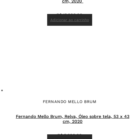
cm, 2020
R$
13.200,00
Adicionar ao carrinho
FERNANDO MELLO BRUM
Fernando Mello Brum, Relva, Óleo sobre tela, 53 x 43
cm, 2020
R$
5.300,00