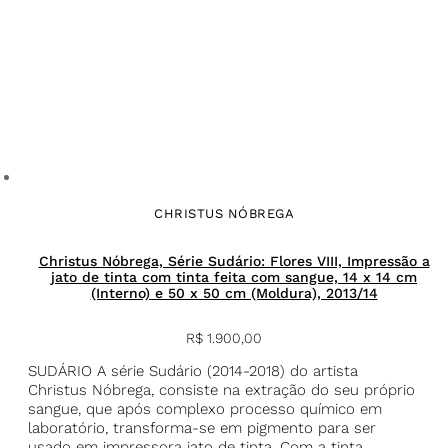
CHRISTUS NÓBREGA
Christus Nóbrega, Série Sudário: Flores VIII, Impressão a
jato de tinta com tinta feita com sangue, 14 x 14 cm
(Interno) e 50 x 50 cm (Moldura), 2013/14
R$
1.900,00
SUDÁRIO A série Sudário (2014-2018) do artista
Christus Nóbrega, consiste na extração do seu próprio
sangue, que após complexo processo químico em
laboratório, transforma-se em pigmento para ser
usado em impressora jato de tinta. Com a tinta