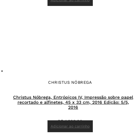
Adicionar ao carrinho
CHRISTUS NÓBREGA
Christus Nóbrega, Entrópicos IV, Impressão sobre papel
recortado e alfinetes, 45 x 33 cm, 2016 Edição: 5/5,
2016
R$
4.800,00
Adicionar ao carrinho