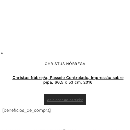
CHRISTUS NÓBREGA
Christus Nóbrega, Passeio Controlado, Impressão sobre
pipa, 66,5 x 53 cm, 2016
R$
3.700,00
Adicionar ao carrinho
[beneficios_de_compra]