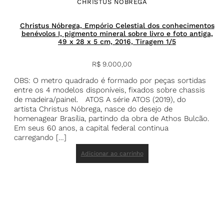
CHRISTUS NÓBREGA
Christus Nóbrega, Empório Celestial dos conhecimentos
benévolos I, pigmento mineral sobre livro e foto antiga,
49 x 28 x 5 cm, 2016, Tiragem 1/5
R$
9.000,00
OBS: O metro quadrado é formado por peças sortidas
entre os 4 modelos disponíveis, fixados sobre chassis
de madeira/painel. ATOS A série ATOS (2019), do
artista Christus Nóbrega, nasce do desejo de
homenagear Brasília, partindo da obra de Athos Bulcão.
Em seus 60 anos, a capital federal continua
carregando […]
Adicionar ao carrinho