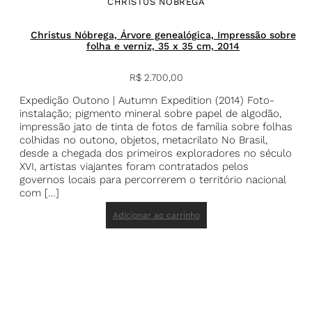
CHRISTUS NÓBREGA
Christus Nóbrega, Árvore genealógica, Impressão sobre
folha e verniz, 35 x 35 cm, 2014
R$
2.700,00
Expedição Outono | Autumn Expedition (2014) Foto-
instalação; pigmento mineral sobre papel de algodão,
impressão jato de tinta de fotos de família sobre folhas
colhidas no outono, objetos, metacrilato No Brasil,
desde a chegada dos primeiros exploradores no século
XVI, artistas viajantes foram contratados pelos
governos locais para percorrerem o território nacional
com […]
Adicionar ao carrinho