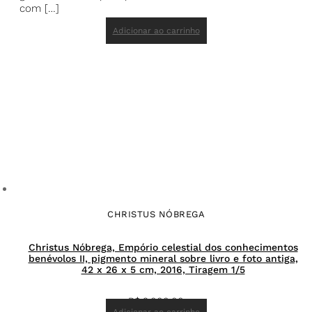
com […]
Adicionar ao carrinho
CHRISTUS NÓBREGA
Christus Nóbrega, Empório celestial dos conhecimentos
benévolos II, pigmento mineral sobre livro e foto antiga,
42 x 26 x 5 cm, 2016, Tiragem 1/5
R$
9.000,00