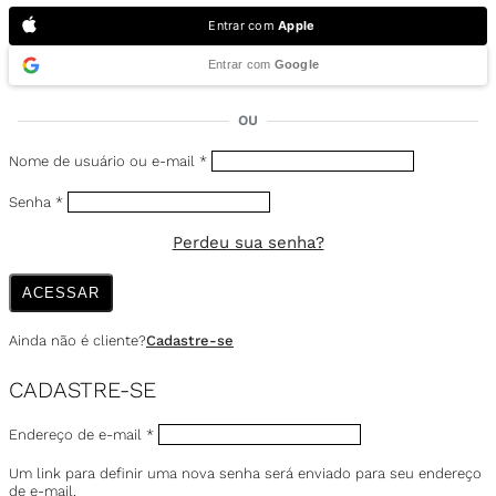
Entrar com
Apple
Entrar com
Google
OU
Nome de usuário ou e-mail
*
Senha
*
Perdeu sua senha?
ACESSAR
Ainda não é cliente?
Cadastre-se
CADASTRE-SE
Endereço de e-mail
*
Um link para definir uma nova senha será enviado para seu endereço
de e-mail.