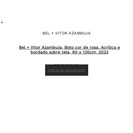
BEL + VITOR AZAMBUJA
Bel + Vitor Azambuja, Boto cor de rosa, Acrílica e
bordado sobre tela, 90 x 120cm, 2023
R$
16.200,00
Adicionar ao carrinho