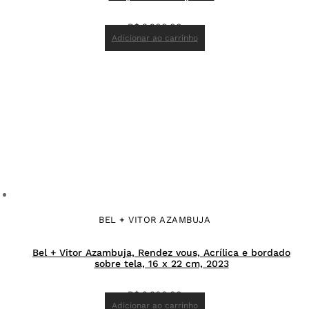
R$
3.200,00
Adicionar ao carrinho
BEL + VITOR AZAMBUJA
Bel + Vitor Azambuja, Rendez vous, Acrílica e bordado
sobre tela, 16 x 22 cm, 2023
R$
2.900,00
Adicionar ao carrinho