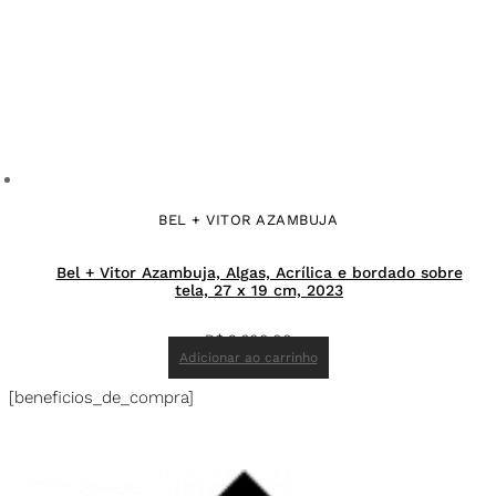
BEL + VITOR AZAMBUJA
Bel + Vitor Azambuja, Algas, Acrílica e bordado sobre
tela, 27 x 19 cm, 2023
R$
2.600,00
Adicionar ao carrinho
[beneficios_de_compra]