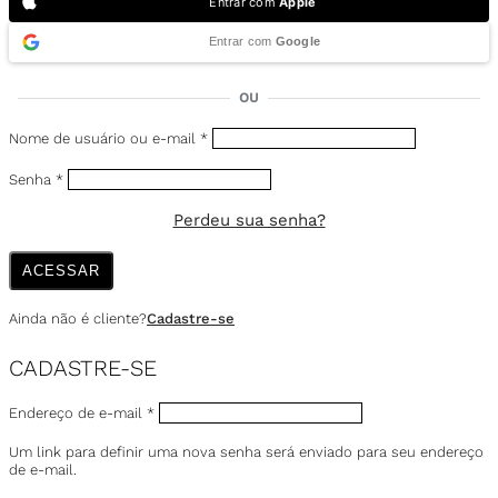
Entrar com
Apple
Entrar com
Google
OU
Nome de usuário ou e-mail
*
Senha
*
Perdeu sua senha?
ACESSAR
Ainda não é cliente?
Cadastre-se
CADASTRE-SE
Endereço de e-mail
*
Um link para definir uma nova senha será enviado para seu endereço
de e-mail.