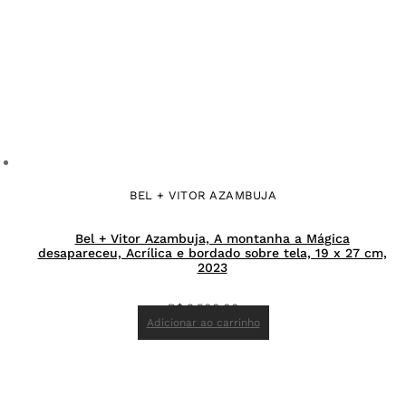
BEL + VITOR AZAMBUJA
Bel + Vitor Azambuja, A montanha a Mágica
desapareceu, Acrílica e bordado sobre tela, 19 x 27 cm,
2023
R$
3.500,00
Adicionar ao carrinho