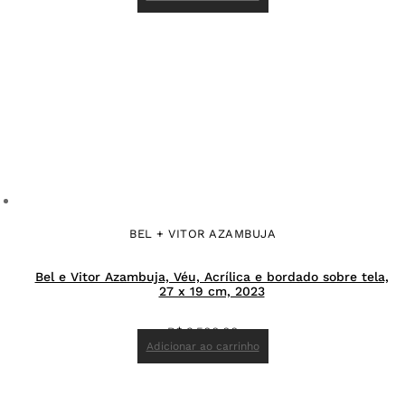
BEL + VITOR AZAMBUJA
Bel e Vitor Azambuja, Véu, Acrílica e bordado sobre tela,
27 x 19 cm, 2023
R$
3.500,00
Adicionar ao carrinho