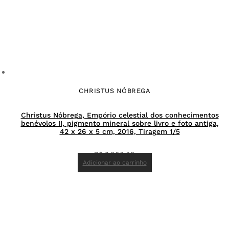
CHRISTUS NÓBREGA
Christus Nóbrega, Empório celestial dos conhecimentos
benévolos II, pigmento mineral sobre livro e foto antiga,
42 x 26 x 5 cm, 2016, Tiragem 1/5
R$
9.000,00
Adicionar ao carrinho