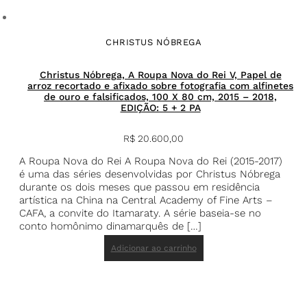
CHRISTUS NÓBREGA
Christus Nóbrega, A Roupa Nova do Rei V, Papel de
arroz recortado e afixado sobre fotografia com alfinetes
de ouro e falsificados, 100 X 80 cm, 2015 – 2018,
EDIÇÃO: 5 + 2 PA
R$
20.600,00
A Roupa Nova do Rei A Roupa Nova do Rei (2015-2017)
é uma das séries desenvolvidas por Christus Nóbrega
durante os dois meses que passou em residência
artística na China na Central Academy of Fine Arts –
CAFA, a convite do Itamaraty. A série baseia-se no
conto homônimo dinamarquês de […]
Adicionar ao carrinho