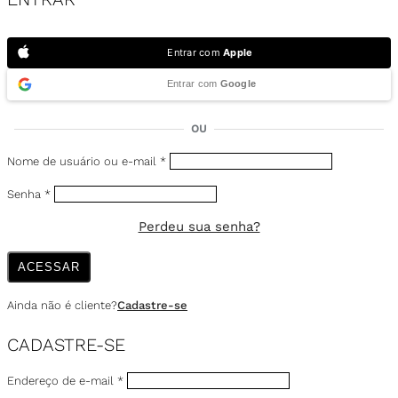
Entrar com
Apple
Entrar com
Google
OU
Nome de usuário ou e-mail
*
Senha
*
Perdeu sua senha?
ACESSAR
Ainda não é cliente?
Cadastre-se
CADASTRE-SE
Endereço de e-mail
*