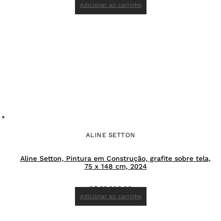
Adicionar ao carrinho
ALINE SETTON
Aline Setton, Pintura em Construção, grafite sobre tela,
75 x 148 cm, 2024
R$
22.200,00
Adicionar ao carrinho