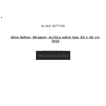
ALINE SETTON
Aline Setton, Miragem, Acrílica sobre tela, 60 x 48 cm,
2023
R$
12.500,00
Adicionar ao carrinho