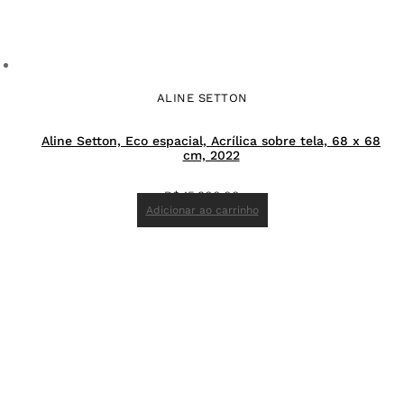
ALINE SETTON
Aline Setton, Eco espacial, Acrílica sobre tela, 68 x 68
cm, 2022
R$
15.900,00
Adicionar ao carrinho