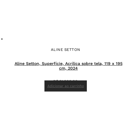
ALINE SETTON
Aline Setton, Superfície, Acrílica sobre tela, 119 x 195
cm, 2024
R$
31.200,00
Adicionar ao carrinho