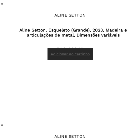
ALINE SETTON
Aline Setton, Esqueleto (Grande), 2023, Madeira e
articulações de metal, Dimensões variáveis
R$
21.000,00
Adicionar ao carrinho
ALINE SETTON