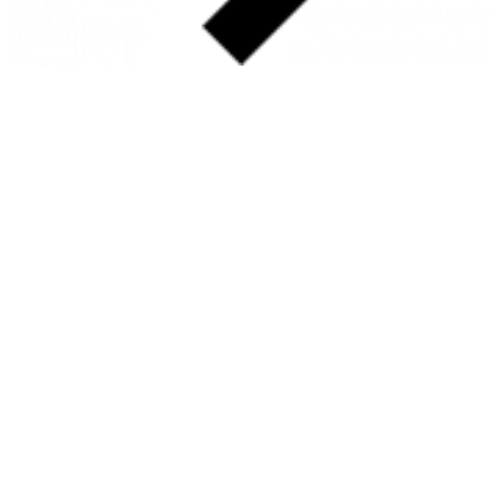
SOBRE
FALE CONOSCO
GOOGLE MAPS
INFORMAÇÕES
PRAZOS DE ENTREGA
FORMAS DE PAGAMENTO
TROCAS E DEVOLUÇÕES
PERGUNTAS FREQUENTES
CONTATO
+55 31.3287-0110
CONTATO@MURILOCASTRO.COM.BR
• RUA SATURNO, 10 – SANTA LÚCIA