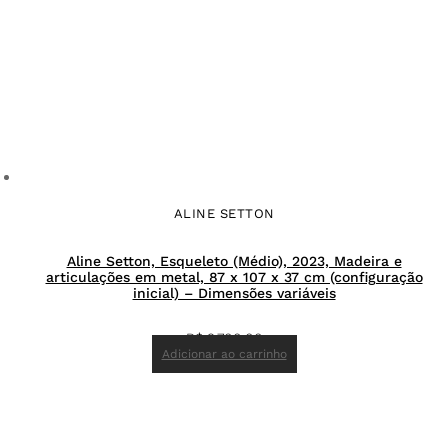
ALINE SETTON
Aline Setton, Esqueleto (Médio), 2023, Madeira e
articulações em metal, 87 x 107 x 37 cm (configuração
inicial) – Dimensões variáveis
R$
9.700,00
Adicionar ao carrinho