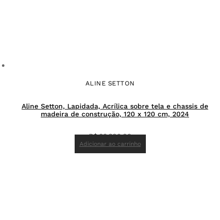
ALINE SETTON
Aline Setton, Lapidada, Acrílica sobre tela e chassis de
madeira de construção, 120 x 120 cm, 2024
R$
23.800,00
Adicionar ao carrinho