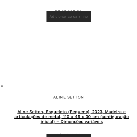
R$
28.000,00
Adicionar ao carrinho
ALINE SETTON
Aline Setton, Esqueleto (Pequeno), 2023, Madeira e
articulações de metal, 110 x 45 x 30 cm (configuração
inicial) – Dimensões variáveis
R$
4.800,00