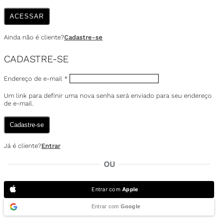
ACESSAR
Ainda não é cliente?
Cadastre-se
CADASTRE-SE
Endereço de e-mail
*
Um link para definir uma nova senha será enviado para seu endereço
de e-mail.
Cadastre-se
Já é cliente?
Entrar
OU
Entrar com
Apple
Entrar com
Google