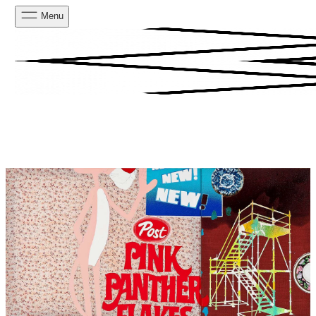
Menu
PESQUISAR
CARRINHO
0