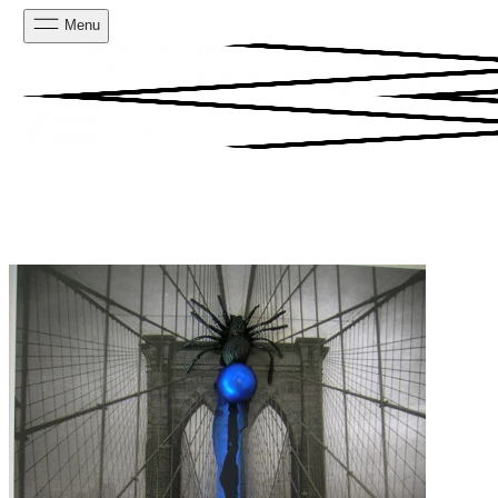
Menu
PESQUISAR
CARRINHO
0