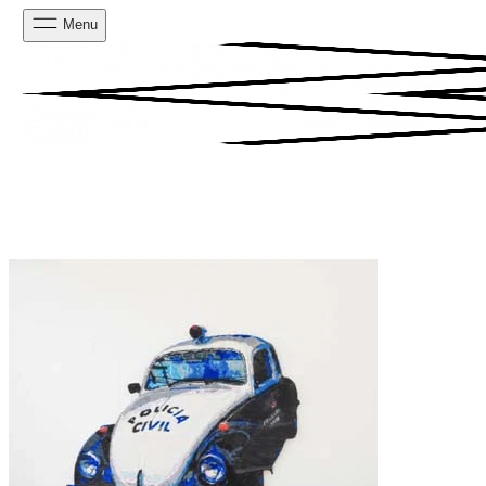
Menu
PESQUISAR
CARRINHO
0